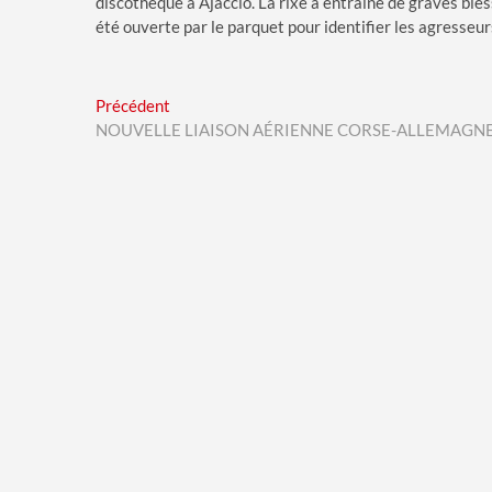
discothèque à Ajaccio. La rixe a entraîné de graves bles
été ouverte par le parquet pour identifier les agresseur
Navigation
Previous
Précédent
post:
NOUVELLE LIAISON AÉRIENNE CORSE-ALLEMAGNE
de
l’article