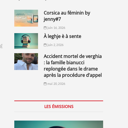
corsica au féminin by
jenny#7
juin 16, 2026
à leghje è à sente
juin 2, 2026
LÉ
accident mortel de verghia
: la famille bianucci
replongée dans le drame
après la procédure d’appel
mai 20, 2026
LES ÉMISSIONS