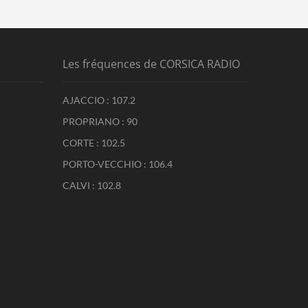
Les fréquences de CORSICA RADIO
AJACCIO : 107.2
PROPRIANO : 90
CORTE : 102.5
PORTO-VECCHIO : 106.4
CALVI : 102.8