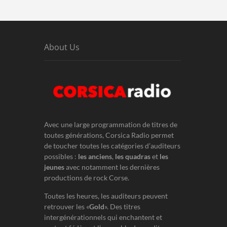
About Us
Avec une large programmation de titres de
toutes générations, Corsica Radio permet
de toucher toutes les catégories d’auditeurs
possibles :
les anciens
,
les quadras
et
les
jeunes
avec notamment les dernières
productions de rock Corse.
Toutes les heures, les auditeurs peuvent
retrouver les «
Gold
». Des titres
intergénérationnels qui enchantent et