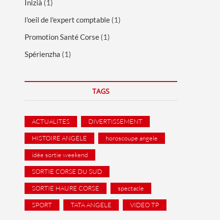
Inizià
(1)
l'oeil de l'expert comptable
(1)
Promotion Santé Corse
(1)
Spérienzha
(1)
TAGS
ACTUALITES
DIVERTISSEMENT
HISTOIRE ANGELE
horoscoupe angele
idée sortie weekend
SORTIE CORSE DU SUD
SORTIE HAURE CORSE
spectacle
SPORT
TATA ANGELE
VIDEO TP