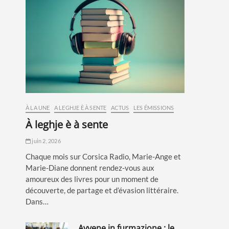
À LA UNE
A LEGHJE È À SENTE
ACTUS
LES ÉMISSIONS
à leghje è à sente
juin 2, 2026
Chaque mois sur Corsica Radio, Marie-Ange et
Marie-Diane donnent rendez-vous aux
amoureux des livres pour un moment de
découverte, de partage et d’évasion littéraire.
Dans…
avvene in furmazione : le