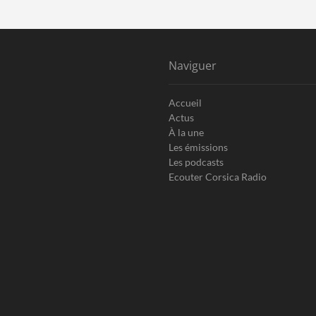
Naviguer
Accueil
Actus
À la une
Les émissions
Les podcasts
Ecouter Corsica Radio