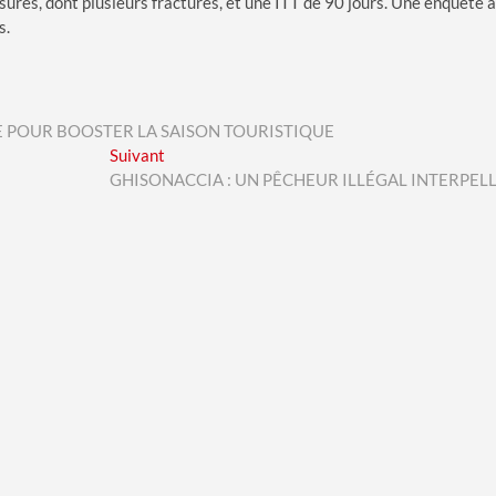
sures, dont plusieurs fractures, et une ITT de 90 jours. Une enquête a
s.
 POUR BOOSTER LA SAISON TOURISTIQUE
Next
Suivant
post:
GHISONACCIA : UN PÊCHEUR ILLÉGAL INTERPEL