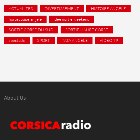
ACTUALITES
DIVERTISSEMENT
HISTOIRE ANGELE
horoscoupe angele
idée sortie weekend
SORTIE CORSE DU SUD
SORTIE HAURE CORSE
spectacle
SPORT
TATA ANGELE
VIDEO TP
About Us