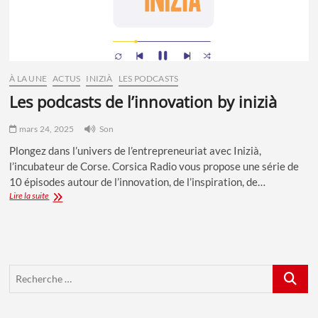
À LA UNE
ACTUS
INIZIÀ
LES PODCASTS
les podcasts de l’innovation by inizià
mars 24, 2025
Son
Plongez dans l’univers de l’entrepreneuriat avec Inizià,
l’incubateur de Corse. Corsica Radio vous propose une série de
10 épisodes autour de l’innovation, de l’inspiration, de…
Les
Lire la suite
podcasts
de
l’innovation
by
Inizià
Recherch
…