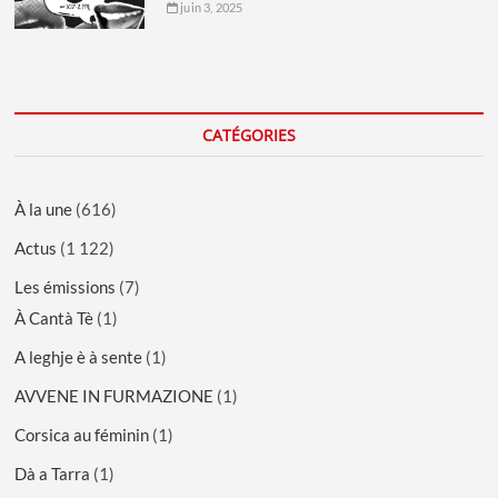
juin 3, 2025
CATÉGORIES
À la une
(616)
Actus
(1 122)
Les émissions
(7)
À Cantà Tè
(1)
A leghje è à sente
(1)
AVVENE IN FURMAZIONE
(1)
Corsica au féminin
(1)
Dà a Tarra
(1)