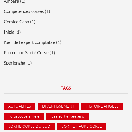
Amparà
(1)
Compétences corses
(1)
Corsica Casa
(1)
Inizià
(1)
l'oeil de l'expert comptable
(1)
Promotion Santé Corse
(1)
Spérienzha
(1)
TAGS
ACTUALITES
DIVERTISSEMENT
HISTOIRE ANGELE
horoscoupe angele
idée sortie weekend
SORTIE CORSE DU SUD
SORTIE HAURE CORSE