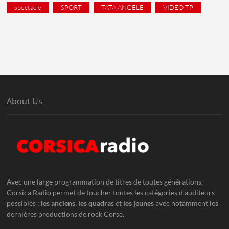
spectacle
SPORT
TATA ANGELE
VIDEO TP
About Us
Avec une large programmation de titres de toutes générations,
Corsica Radio permet de toucher toutes les catégories d’auditeurs
possibles :
les anciens
,
les quadras
et
les jeunes
avec notamment les
dernières productions de rock Corse.