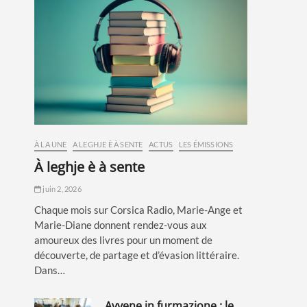
À LA UNE
A LEGHJE È À SENTE
ACTUS
LES ÉMISSIONS
à leghje è à sente
juin 2, 2026
Chaque mois sur Corsica Radio, Marie-Ange et
Marie-Diane donnent rendez-vous aux
amoureux des livres pour un moment de
découverte, de partage et d’évasion littéraire.
Dans…
avvene in furmazione : le