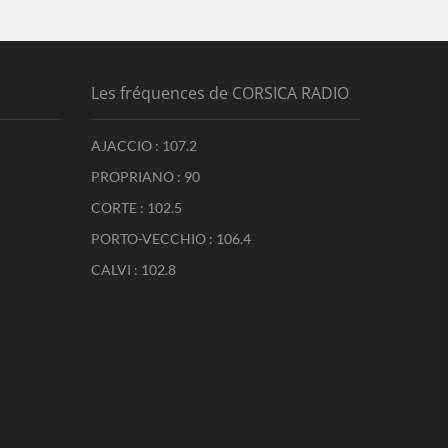
Les fréquences de CORSICA RADIO
AJACCIO : 107.2
PROPRIANO : 90
CORTE : 102.5
PORTO-VECCHIO : 106.4
CALVI : 102.8