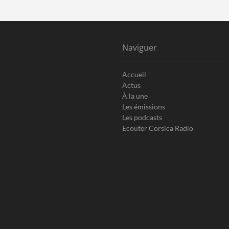
Naviguer
Accueil
Actus
À la une
Les émissions
Les podcasts
Ecouter Corsica Radio