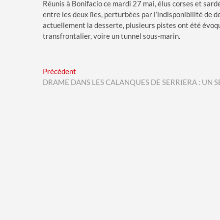
Réunis à Bonifacio ce mardi 27 mai, élus corses et sard
entre les deux îles, perturbées par l’indisponibilité de
actuellement la desserte, plusieurs pistes ont été évoq
transfrontalier, voire un tunnel sous-marin.
Navigation
Previous
Précédent
post:
DRAME DANS LES CALANQUES DE SERRIERA : UN 
de
l’article