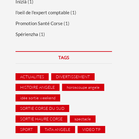
Inizià
(1)
l'oeil de l'expert comptable
(1)
Promotion Santé Corse
(1)
Spérienzha
(1)
TAGS
ACTUALITES
DIVERTISSEMENT
HISTOIRE ANGELE
horoscoupe angele
idée sortie weekend
SORTIE CORSE DU SUD
SORTIE HAURE CORSE
spectacle
SPORT
TATA ANGELE
VIDEO TP