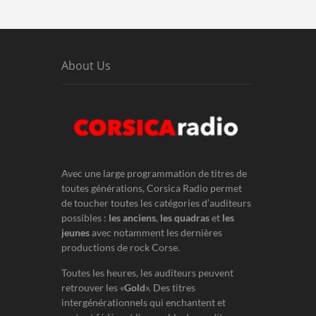
About Us
Avec une large programmation de titres de
toutes générations, Corsica Radio permet
de toucher toutes les catégories d’auditeurs
possibles :
les anciens
,
les quadras
et
les
jeunes
avec notamment les dernières
productions de rock Corse.
Toutes les heures, les auditeurs peuvent
retrouver les «
Gold
». Des titres
intergénérationnels qui enchantent et