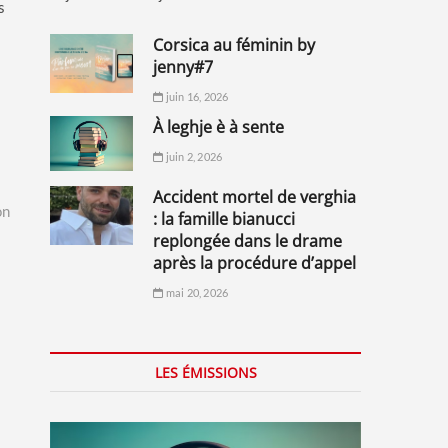
s
corsica au féminin by
jenny#7
juin 16, 2026
à leghje è à sente
juin 2, 2026
accident mortel de verghia
on
: la famille bianucci
replongée dans le drame
après la procédure d’appel
mai 20, 2026
LES ÉMISSIONS