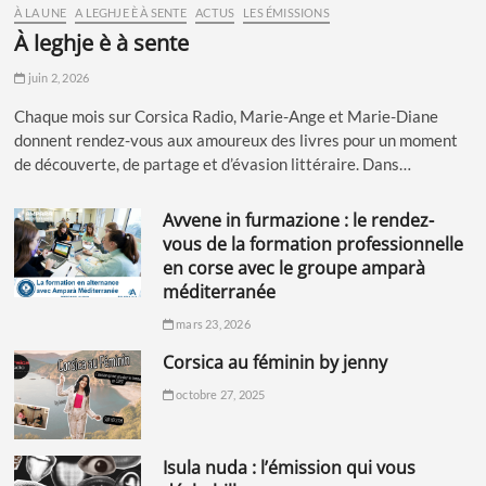
À LA UNE
A LEGHJE È À SENTE
ACTUS
LES ÉMISSIONS
à leghje è à sente
juin 2, 2026
Chaque mois sur Corsica Radio, Marie-Ange et Marie-Diane
donnent rendez-vous aux amoureux des livres pour un moment
de découverte, de partage et d’évasion littéraire. Dans…
avvene in furmazione : le rendez-
vous de la formation professionnelle
en corse avec le groupe amparà
méditerranée
mars 23, 2026
corsica au féminin by jenny
octobre 27, 2025
isula nuda : l’émission qui vous