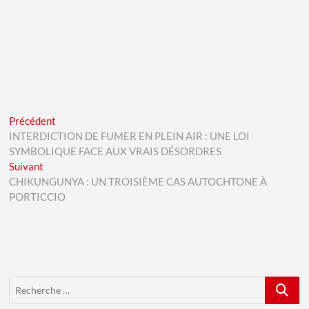
Navigation
Previous
Précédent
post:
INTERDICTION DE FUMER EN PLEIN AIR : UNE LOI
de
SYMBOLIQUE FACE AUX VRAIS DÉSORDRES
l’article
Next
Suivant
post:
CHIKUNGUNYA : UN TROISIÈME CAS AUTOCHTONE À
PORTICCIO
Recherch
…