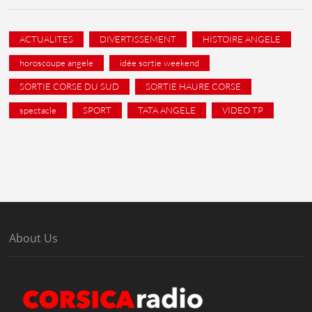
ACTUALITES
DIVERTISSEMENT
HISTOIRE ANGELE
horoscoupe angele
idée sortie weekend
SORTIE CORSE DU SUD
SORTIE HAURE CORSE
spectacle
SPORT
TATA ANGELE
VIDEO TP
About Us