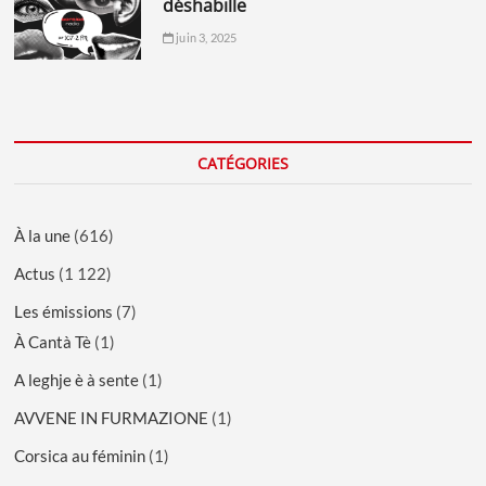
déshabille
juin 3, 2025
CATÉGORIES
À la une
(616)
Actus
(1 122)
Les émissions
(7)
À Cantà Tè
(1)
A leghje è à sente
(1)
AVVENE IN FURMAZIONE
(1)
Corsica au féminin
(1)