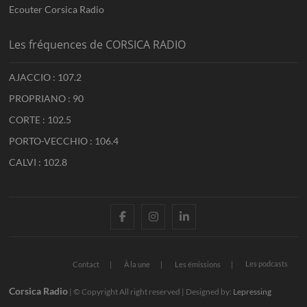
Ecouter Corsica Radio
Les fréquences de CORSICA RADIO
AJACCIO : 107.2
PROPRIANO : 90
CORTE : 102.5
PORTO-VECCHIO : 106.4
CALVI : 102.8
facebook
instagram
linkedin
Les podcasts
Contact
À la une
Les émissions
Corsica Radio
| © Copyright All right reserved | Designed by:
Lepressing