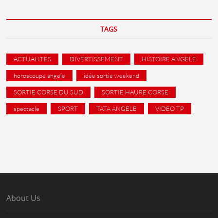
TAGS
ACTUALITES
DIVERTISSEMENT
HISTOIRE ANGELE
horoscoupe angele
idée sortie weekend
SORTIE CORSE DU SUD
SORTIE HAURE CORSE
spectacle
SPORT
TATA ANGELE
VIDEO TP
About Us