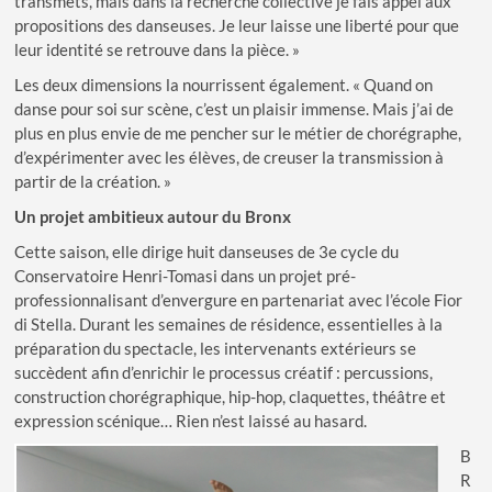
transmets, mais dans la recherche collective je fais appel aux
propositions des danseuses. Je leur laisse une liberté pour que
leur identité se retrouve dans la pièce. »
Les deux dimensions la nourrissent également. « Quand on
danse pour soi sur scène, c’est un plaisir immense. Mais j’ai de
plus en plus envie de me pencher sur le métier de chorégraphe,
d’expérimenter avec les élèves, de creuser la transmission à
partir de la création. »
Un projet ambitieux autour du Bronx
Cette saison, elle dirige huit danseuses de 3e cycle du
Conservatoire Henri-Tomasi dans un projet pré-
professionnalisant d’envergure en partenariat avec l’école Fior
di Stella. Durant les semaines de résidence, essentielles à la
préparation du spectacle, les intervenants extérieurs se
succèdent afin d’enrichir le processus créatif : percussions,
construction chorégraphique, hip-hop, claquettes, théâtre et
expression scénique… Rien n’est laissé au hasard.
B
R