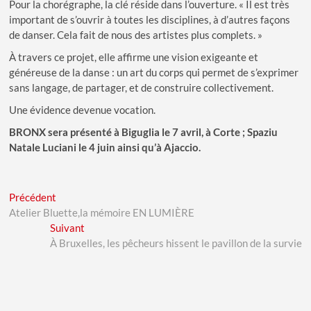
Pour la chorégraphe, la clé réside dans l’ouverture. « Il est très
important de s’ouvrir à toutes les disciplines, à d’autres façons
de danser. Cela fait de nous des artistes plus complets. »
À travers ce projet, elle affirme une vision exigeante et
généreuse de la danse : un art du corps qui permet de s’exprimer
sans langage, de partager, et de construire collectivement.
Une évidence devenue vocation.
BRONX sera présenté à Biguglia le 7 avril, à Corte ; Spaziu
Natale Luciani le 4 juin ainsi qu’à Ajaccio.
Navigation
Previous
Précédent
post:
Atelier Bluette,la mémoire EN LUMIÈRE
de
Next
Suivant
l’article
post:
À Bruxelles, les pêcheurs hissent le pavillon de la survie