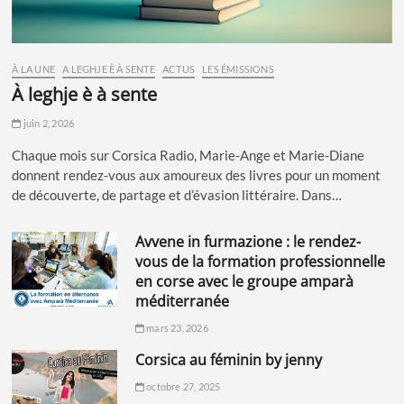
À LA UNE
A LEGHJE È À SENTE
ACTUS
LES ÉMISSIONS
à leghje è à sente
juin 2, 2026
Chaque mois sur Corsica Radio, Marie-Ange et Marie-Diane
donnent rendez-vous aux amoureux des livres pour un moment
de découverte, de partage et d’évasion littéraire. Dans…
avvene in furmazione : le rendez-
vous de la formation professionnelle
en corse avec le groupe amparà
méditerranée
mars 23, 2026
corsica au féminin by jenny
octobre 27, 2025