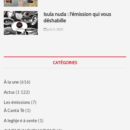
isula nuda : l’émission qui vous
déshabille
juin 3, 2025
CATÉGORIES
À la une
(616)
Actus
(1 122)
Les émissions
(7)
À Cantà Tè
(1)
A leghje è à sente
(1)