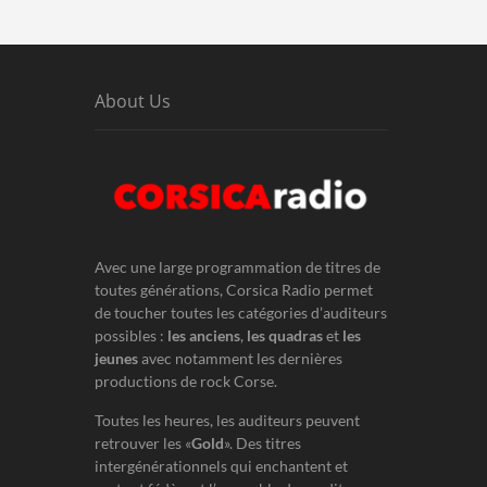
About Us
Avec une large programmation de titres de
toutes générations, Corsica Radio permet
de toucher toutes les catégories d’auditeurs
possibles :
les anciens
,
les quadras
et
les
jeunes
avec notamment les dernières
productions de rock Corse.
Toutes les heures, les auditeurs peuvent
retrouver les «
Gold
». Des titres
intergénérationnels qui enchantent et