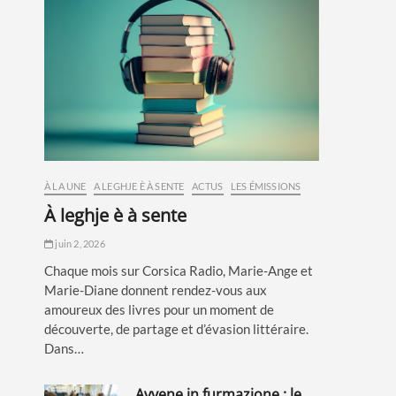
À LA UNE
A LEGHJE È À SENTE
ACTUS
LES ÉMISSIONS
à leghje è à sente
juin 2, 2026
Chaque mois sur Corsica Radio, Marie-Ange et
Marie-Diane donnent rendez-vous aux
amoureux des livres pour un moment de
découverte, de partage et d’évasion littéraire.
Dans…
avvene in furmazione : le