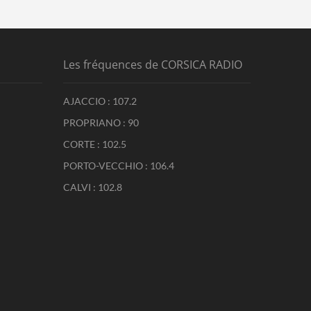
Les fréquences de CORSICA RADIO
AJACCIO : 107.2
PROPRIANO : 90
CORTE : 102.5
PORTO-VECCHIO : 106.4
CALVI : 102.8