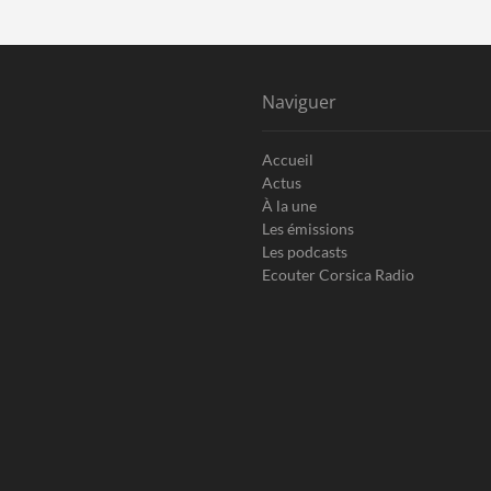
Naviguer
Accueil
Actus
À la une
Les émissions
Les podcasts
Ecouter Corsica Radio