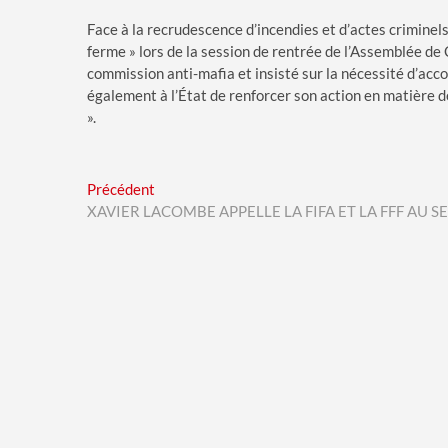
Face à la recrudescence d’incendies et d’actes criminel
ferme » lors de la session de rentrée de l’Assemblée de 
commission anti-mafia et insisté sur la nécessité d’ac
également à l’État de renforcer son action en matière de
».
Navigation
Previous
Précédent
post:
XAVIER LACOMBE APPELLE LA FIFA ET LA FFF AU S
de
l’article