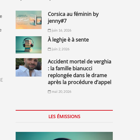
corsica au féminin by
ne
jenny#7
e
juin 16, 2026
à leghje è à sente
juin 2, 2026
accident mortel de verghia
: la famille bianucci
replongée dans le drame
SE
après la procédure d’appel
mai 20, 2026
LES ÉMISSIONS