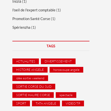
Inizià
(1)
l'oeil de l'expert comptable
(1)
Promotion Santé Corse
(1)
Spérienzha
(1)
TAGS
ACTUALITES
DIVERTISSEMENT
HISTOIRE ANGELE
horoscoupe angele
idée sortie weekend
SORTIE CORSE DU SUD
SORTIE HAURE CORSE
spectacle
SPORT
TATA ANGELE
VIDEO TP