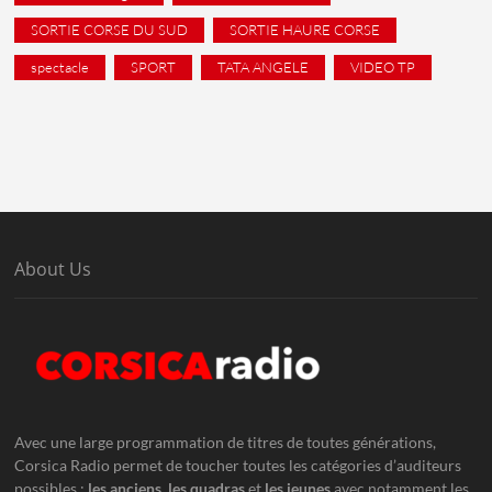
SORTIE CORSE DU SUD
SORTIE HAURE CORSE
spectacle
SPORT
TATA ANGELE
VIDEO TP
About Us
Avec une large programmation de titres de toutes générations,
Corsica Radio permet de toucher toutes les catégories d’auditeurs
possibles :
les anciens
,
les quadras
et
les jeunes
avec notamment les