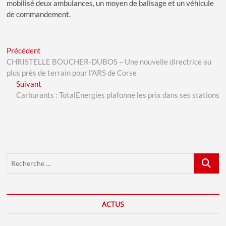
mobilisé deux ambulances, un moyen de balisage et un véhicule
de commandement.
Navigation
Previous
Précédent
post:
CHRISTELLE BOUCHER-DUBOS – Une nouvelle directrice au
de
plus près de terrain pour l’ARS de Corse
l’article
Next
Suivant
post:
Carburants : TotalEnergies plafonne les prix dans ses stations
Recherch
…
ACTUS