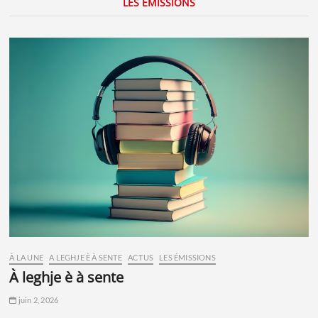
LES ÉMISSIONS
À LA UNE
A LEGHJE È À SENTE
ACTUS
LES ÉMISSIONS
à leghje è à sente
juin 2, 2026