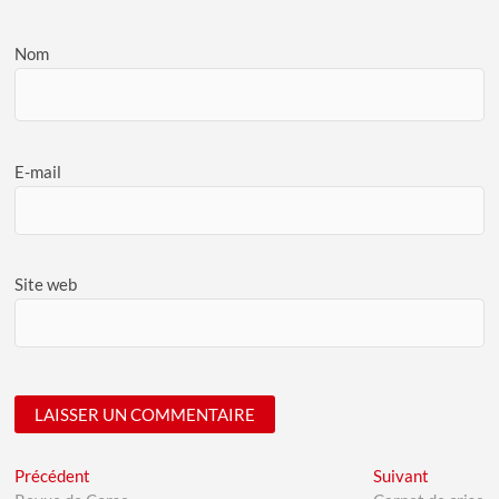
Nom
E-mail
Site web
A
Navigation
Previous
Next
Précédent
Suivant
l