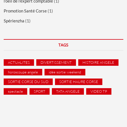
l'oeil de l'expert comptable
(1)
Promotion Santé Corse
(1)
Spérienzha
(1)
TAGS
ACTUALITES
DIVERTISSEMENT
HISTOIRE ANGELE
horoscoupe angele
idée sortie weekend
SORTIE CORSE DU SUD
SORTIE HAURE CORSE
spectacle
SPORT
TATA ANGELE
VIDEO TP