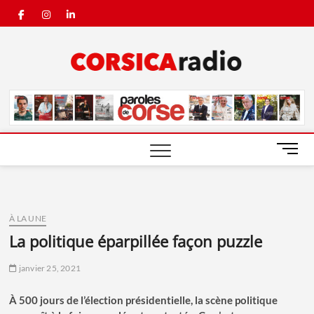
Skip
facebook
instagram
linkedin
to
content
Corsic
Radio
M
e
n
u
B
À LA UNE
u
la politique éparpillée façon puzzle
t
t
janvier 25, 2021
o
n
À 500 jours de l’élection présidentielle, la scène politique