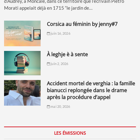
d’Audrey, à Moncale, dans ce territoire que l’écrivain Pietro
Morati appelait déjà en 1715 “le jardin de…
corsica au féminin by jenny#7
juin 16, 2026
à leghje è à sente
juin 2, 2026
accident mortel de verghia : la famille
bianucci replongée dans le drame
après la procédure d’appel
mai 20, 2026
LES ÉMISSIONS