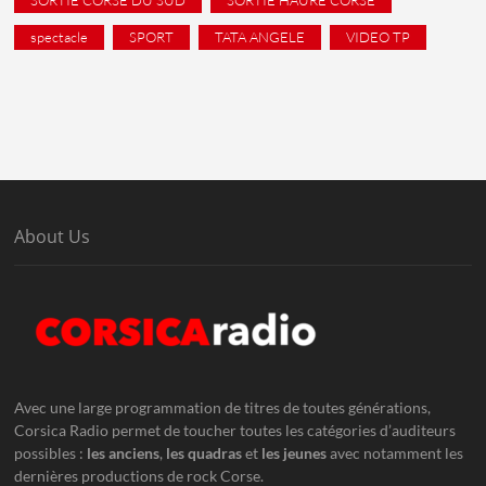
spectacle
SPORT
TATA ANGELE
VIDEO TP
About Us
Avec une large programmation de titres de toutes générations,
Corsica Radio permet de toucher toutes les catégories d’auditeurs
possibles :
les anciens
,
les quadras
et
les jeunes
avec notamment les
dernières productions de rock Corse.