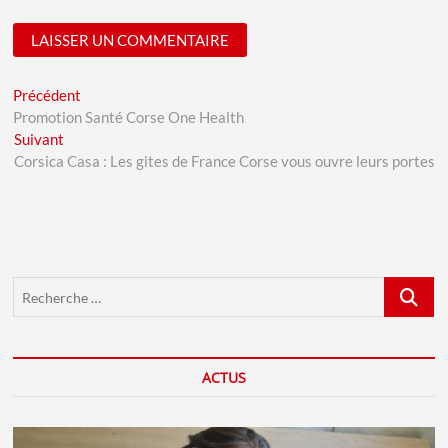
A
Navigation
Previous
Précédent
l
post:
Promotion Santé Corse One Health
de
Next
t
Suivant
l’article
post:
Corsica Casa : Les gites de France Corse vous ouvre leurs portes
e
r
n
a
t
Recherch
i
…
v
e
:
ACTUS