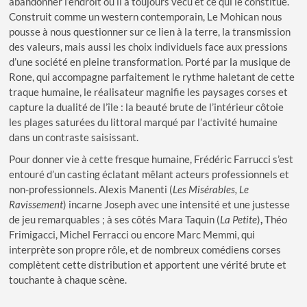
abandonner l’endroit où il a toujours vécu et ce qui le constitue.
Construit comme un western contemporain, Le Mohican nous
pousse à nous questionner sur ce lien à la terre, la transmission
des valeurs, mais aussi les choix individuels face aux pressions
d’une société en pleine transformation. Porté par la musique de
Rone, qui accompagne parfaitement le rythme haletant de cette
traque humaine, le réalisateur magnifie les paysages corses et
capture la dualité de l’île : la beauté brute de l’intérieur côtoie
les plages saturées du littoral marqué par l’activité humaine
dans un contraste saisissant.
Pour donner vie à cette fresque humaine, Frédéric Farrucci s’est
entouré d’un casting éclatant mêlant acteurs professionnels et
non-professionnels. Alexis Manenti (
Les Misérables
,
Le
Ravissement
) incarne Joseph avec une intensité et une justesse
de jeu remarquables ; à ses côtés Mara Taquin (
La Petite
)
,
Théo
Frimigacci, Michel Ferracci ou encore Marc Memmi, qui
interprète son propre rôle, et de nombreux comédiens corses
complètent cette distribution et apportent une vérité brute et
touchante à chaque scène.