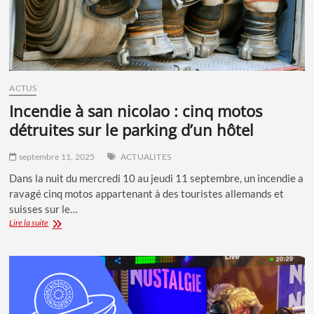
CORSE
ACTUS
incendie à san nicolao : cinq motos
détruites sur le parking d’un hôtel
septembre 11, 2025
ACTUALITES
Dans la nuit du mercredi 10 au jeudi 11 septembre, un incendie a
ravagé cinq motos appartenant à des touristes allemands et
suisses sur le…
INCENDIE
Lire la suite
À
SAN
NICOLAO
:
CINQ
MOTOS
DÉTRUITES