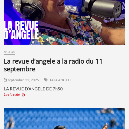
ACTUS
la revue d’angele a la radio du 11
septembre
septembre 11, 2025
TATA ANGELE
LA REVUE D’ANGELE DE 7h50
LA
Lire la suite
REVUE
D’ANGELE
A
LA
RADIO
DU