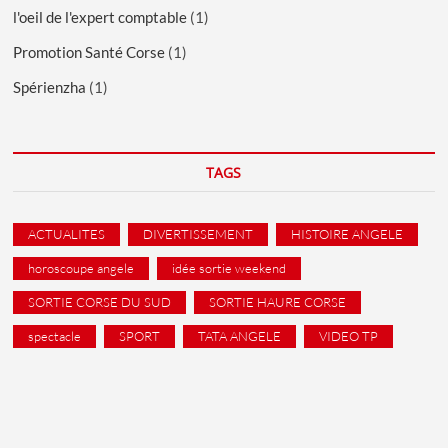
l'oeil de l'expert comptable
(1)
Promotion Santé Corse
(1)
Spérienzha
(1)
TAGS
ACTUALITES
DIVERTISSEMENT
HISTOIRE ANGELE
horoscoupe angele
idée sortie weekend
SORTIE CORSE DU SUD
SORTIE HAURE CORSE
spectacle
SPORT
TATA ANGELE
VIDEO TP