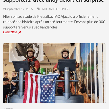
septembre 12, 2025
ACTUALITES
SPORT
Hier soir, au stade de Pietralba, l’AC Ajaccio a officiellement
relancé son histoire après un été tourmenté. Devant plus de 300
supporters venus avec banderoles…
AC
Lire la suite
AJACCIO
:
REPRISE
EN
R2
DEVANT
300
SUPPORTERS,
AVEC
ANDY
DELORT
EN
SURPRISE