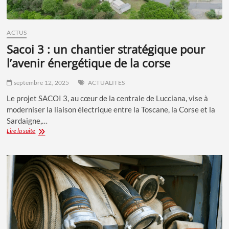
ACTUS
sacoi 3 : un chantier stratégique pour
l’avenir énergétique de la corse
septembre 12, 2025
ACTUALITES
Le projet SACOI 3, au cœur de la centrale de Lucciana, vise à
moderniser la liaison électrique entre la Toscane, la Corse et la
Sardaigne,…
SACOI
Lire la suite
3
:
UN
CHANTIER
STRATÉGIQUE
POUR
L’AVENIR
ÉNERGÉTIQUE
DE
LA