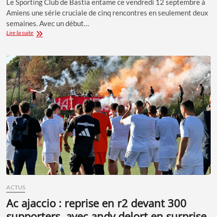
Le Sporting Club de Bastia entame ce vendredi 12 septembre à
Amiens une série cruciale de cinq rencontres en seulement deux
semaines. Avec un début…
SC
Lire la suite
BASTIA
:
DÉBUT
D’UN
MARATHON
DE
CINQ
MATCHES
EN
QUATORZE
JOURS
ACTUS
ac ajaccio : reprise en r2 devant 300
supporters, avec andy delort en surprise