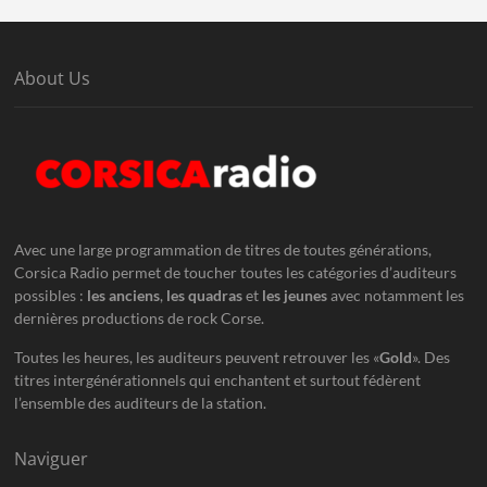
About Us
Avec une large programmation de titres de toutes générations,
Corsica Radio permet de toucher toutes les catégories d’auditeurs
possibles :
les anciens
,
les quadras
et
les jeunes
avec notamment les
dernières productions de rock Corse.
Toutes les heures, les auditeurs peuvent retrouver les «
Gold
». Des
titres intergénérationnels qui enchantent et surtout fédèrent
l’ensemble des auditeurs de la station.
Naviguer