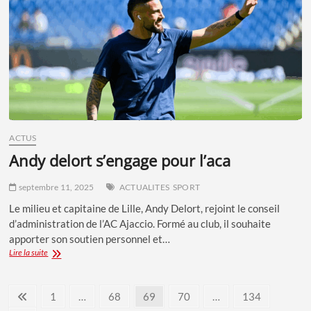
11
SEPTEMBRE
ACTUS
andy delort s’engage pour l’aca
septembre 11, 2025
ACTUALITES
SPORT
Le milieu et capitaine de Lille, Andy Delort, rejoint le conseil
d’administration de l’AC Ajaccio. Formé au club, il souhaite
apporter son soutien personnel et…
ANDY
Lire la suite
DELORT
S’ENGAGE
Pagination
POUR
Previous
Page
Page
Page
Page
Page
1
…
68
69
70
…
134
L’ACA
page