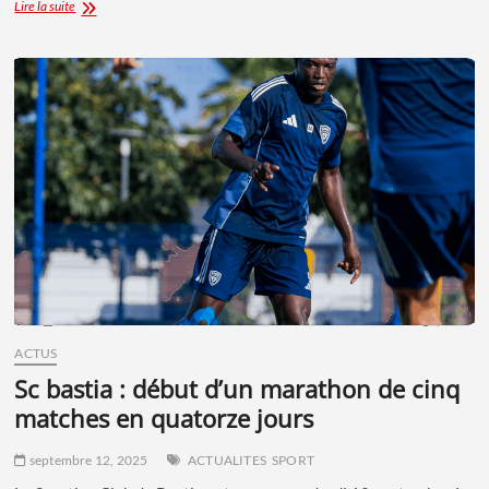
ACCIDENT
Lire la suite
DE
LA
ROUTE
À
MUNTICELLU
:
UN
BLESSÉ
GRAVE,
LA
RT30
FERMÉE
ACTUS
sc bastia : début d’un marathon de cinq
matches en quatorze jours
septembre 12, 2025
ACTUALITES
SPORT