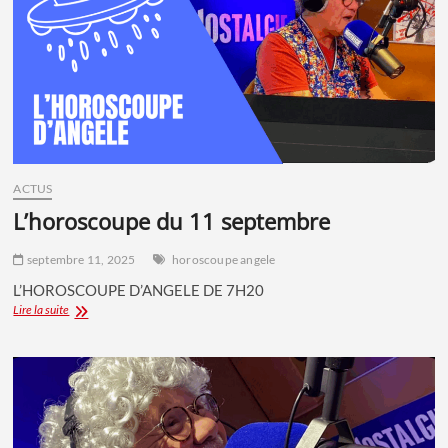
SUR
LE
PARKING
D’UN
HÔTEL
ACTUS
l’horoscoupe du 11 septembre
septembre 11, 2025
horoscoupe angele
L’HOROSCOUPE D’ANGELE DE 7H20
L’HOROSCOUPE
Lire la suite
DU
11
SEPTEMBRE