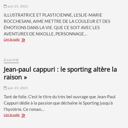
juin 25, 2021
ILLUSTRATRICE ET PLASTICIENNE, LESLIE-MARIE
ROCCHESANI, AIME METTRE DE LA COULEUR ET DES
ÉMOTIONS DANS LA VIE. QUE CE SOIT AVEC LES
AVENTURES DE NIKOLLE, PERSONNAGE…
Une
Lire la suite
Artiste
dans
sa
bulle
À LA UNE
jean-paul cappuri : le sporting altère la
raison »
juin 23, 2021
Tant de folie. C’est le titre du très bel ouvrage que Jean-Paul
Cappuri dédie à la passion que déchaîne le Sporting jusqu’à
l’hystérie. Ce roman…
Jean-
Lire la suite
Paul
Cappuri