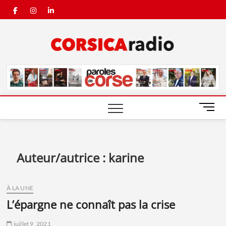
Skip
facebook
instagram
linkedin
to
content
Corsic
Radio
M
e
n
u
B
Auteur/autrice :
karine
u
t
t
À LA UNE
o
l’épargne ne connaît pas la crise
n
juillet 9, 2021