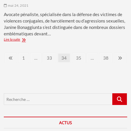
mai 24, 2021
Avocate pénaliste, spécialisée dans la défense des victimes de
violences conjugales, de harcèlement ou d’agressions sexuelles,
Janine Bonaggiunta s’est distinguée dans de nombreux dossiers
emblématiques devant…
Janine
Lire la suite
Bonaggiunta:
Pionnière
Pagination
dans
Previous
Page
Page
Page
Page
Page
Nex
1
…
33
34
35
…
38
la
page
pag
des
lutte
contre
publications
les
violences
conjugales
Recherch
…
ACTUS