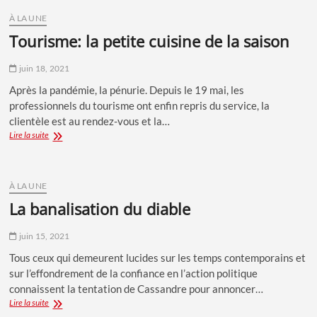
:
Le
À LA UNE
Sporting
tourisme: la petite cuisine de la saison
altère
la
juin 18, 2021
raison
»
Après la pandémie, la pénurie. Depuis le 19 mai, les
professionnels du tourisme ont enfin repris du service, la
clientèle est au rendez-vous et la…
Tourisme:
Lire la suite
La
petite
cuisine
de
À LA UNE
la
la banalisation du diable
saison
juin 15, 2021
Tous ceux qui demeurent lucides sur les temps contemporains et
sur l’effondrement de la confiance en l’action politique
connaissent la tentation de Cassandre pour annoncer…
La
Lire la suite
banalisation