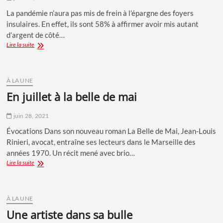
La pandémie n’aura pas mis de frein à l’épargne des foyers
insulaires. En effet, ils sont 58% à affirmer avoir mis autant
d’argent de côté…
L’épargne
Lire la suite
ne
connaît
pas
la
À LA UNE
crise
en juillet à la belle de mai
juin 28, 2021
Évocations Dans son nouveau roman La Belle de Mai, Jean-Louis
Rinieri, avocat, entraîne ses lecteurs dans le Marseille des
années 1970. Un récit mené avec brio…
En
Lire la suite
juillet
à
la
Belle
À LA UNE
de
une artiste dans sa bulle
Mai