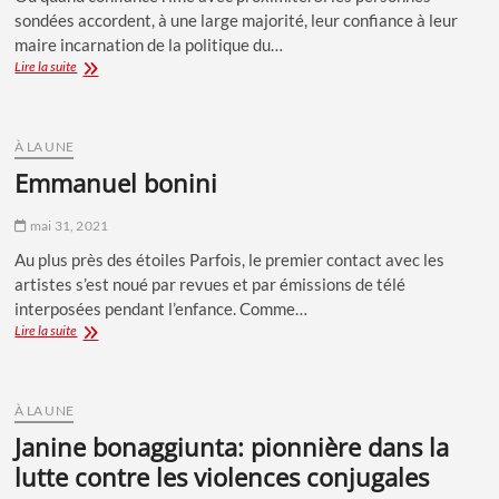
sondées accordent, à une large majorité, leur confiance à leur
maire incarnation de la politique du…
Défiance
Lire la suite
quand
tu
nous
tiens!
À LA UNE
Sondage
emmanuel bonini
Exclusif
Paroles
mai 31, 2021
de
Corse
Au plus près des étoiles Parfois, le premier contact avec les
–
artistes s’est noué par revues et par émissions de télé
Opinion
of
interposées pendant l’enfance. Comme…
Corsica
Emmanuel
Lire la suite
–
Bonini
C2C
Corse
À LA UNE
janine bonaggiunta: pionnière dans la
lutte contre les violences conjugales