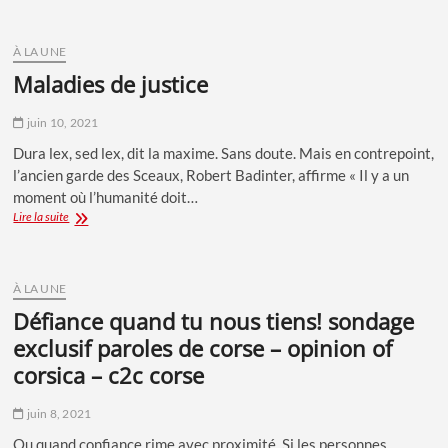
du
diable
À LA UNE
maladies de justice
juin 10, 2021
Dura lex, sed lex, dit la maxime. Sans doute. Mais en contrepoint,
l’ancien garde des Sceaux, Robert Badinter, affirme « Il y a un
moment où l’humanité doit…
Maladies
Lire la suite
de
justice
À LA UNE
défiance quand tu nous tiens! sondage
exclusif paroles de corse – opinion of
corsica – c2c corse
juin 8, 2021
Ou quand confiance rime avec proximité. Si les personnes