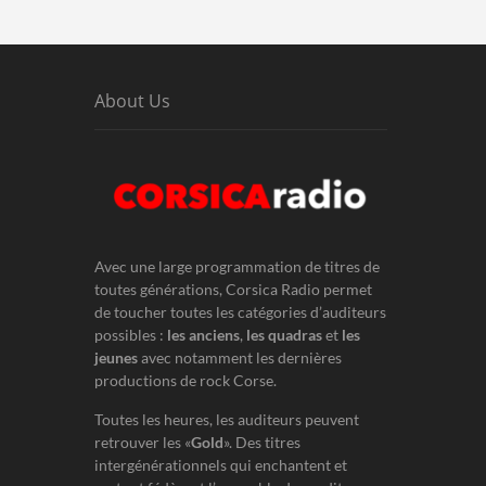
About Us
Avec une large programmation de titres de
toutes générations, Corsica Radio permet
de toucher toutes les catégories d’auditeurs
possibles :
les anciens
,
les quadras
et
les
jeunes
avec notamment les dernières
productions de rock Corse.
Toutes les heures, les auditeurs peuvent
retrouver les «
Gold
». Des titres
intergénérationnels qui enchantent et