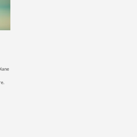
Diane
re.