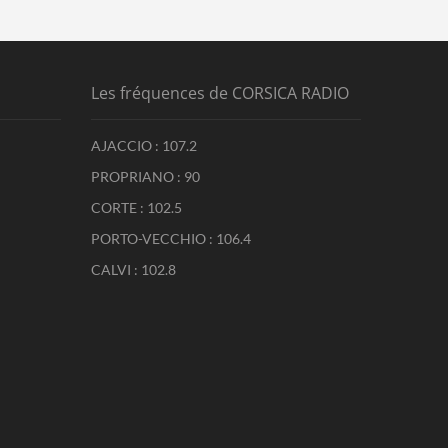
Les fréquences de CORSICA RADIO
AJACCIO : 107.2
PROPRIANO : 90
CORTE : 102.5
PORTO-VECCHIO : 106.4
CALVI : 102.8