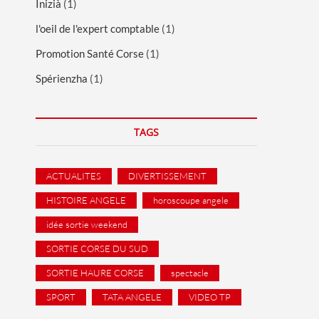
Inizià
(1)
l'oeil de l'expert comptable
(1)
Promotion Santé Corse
(1)
Spérienzha
(1)
TAGS
ACTUALITES
DIVERTISSEMENT
HISTOIRE ANGELE
horoscoupe angele
idée sortie weekend
SORTIE CORSE DU SUD
SORTIE HAURE CORSE
spectacle
SPORT
TATA ANGELE
VIDEO TP