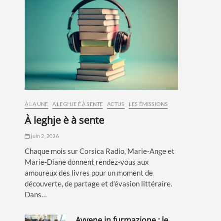
À LA UNE
A LEGHJE È À SENTE
ACTUS
LES ÉMISSIONS
à leghje è à sente
juin 2, 2026
Chaque mois sur Corsica Radio, Marie-Ange et
Marie-Diane donnent rendez-vous aux
amoureux des livres pour un moment de
découverte, de partage et d’évasion littéraire.
Dans…
avvene in furmazione : le