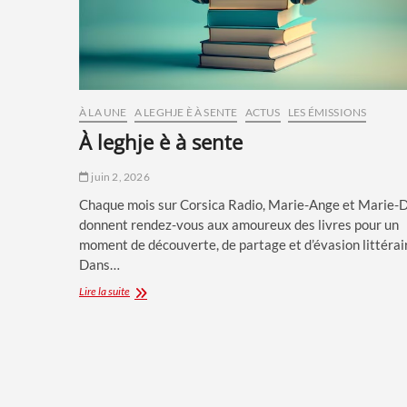
À LA UNE
A LEGHJE È À SENTE
ACTUS
LES ÉMISSIONS
à leghje è à sente
juin 2, 2026
Chaque mois sur Corsica Radio, Marie-Ange et Marie-
donnent rendez-vous aux amoureux des livres pour un
moment de découverte, de partage et d’évasion littérai
Dans…
À
Lire la suite
leghje
è
à
Sente