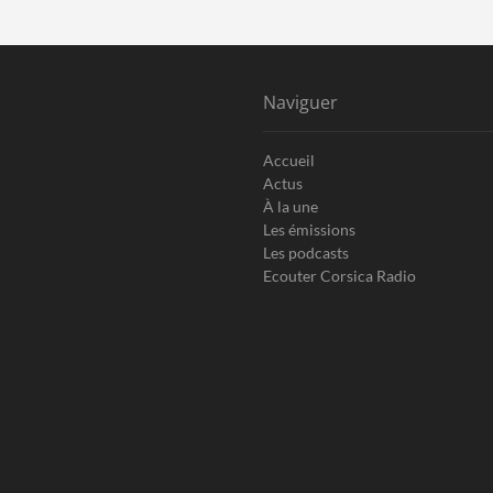
Naviguer
Accueil
Actus
À la une
Les émissions
Les podcasts
Ecouter Corsica Radio