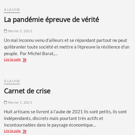
favorables
à
À LA UNE
l’implantation
la pandémie épreuve de vérité
d’un
incinérateur,
février 2, 2021
mais
pas
Un mal inconnu venu d’ailleurs et se répandant partout ne peut
chez
qu’ébranler toute société et mettre à l’épreuve la résilience d’un
eux!
-
peuple. Par Michel Barat,…
Sondage
La
Lire la suite
Exclusif
pandémie
Paroles
épreuve
de
de
Corse
vérité
À LA UNE
–
carnet de crise
Opinion
of
Corsica
février 1, 2021
–
Huit artisans se livrent à l’aube de 2021 Ils sont petits, ils sont
C2C
indépendants, discrets mais pourtant très actifs et
Corse
incontournables dans le paysage économique…
Carnet
Lire la suite