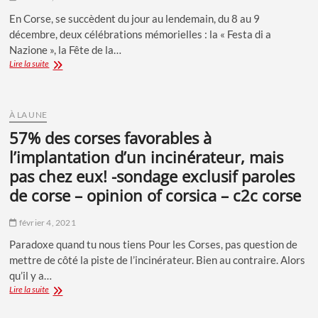
En Corse, se succèdent du jour au lendemain, du 8 au 9
décembre, deux célébrations mémorielles : la « Festa di a
Nazione », la Fête de la…
Toujours
Lire la suite
et
encore
la
laïcité
À LA UNE
57% des corses favorables à
l’implantation d’un incinérateur, mais
pas chez eux! -sondage exclusif paroles
de corse – opinion of corsica – c2c corse
février 4, 2021
Paradoxe quand tu nous tiens Pour les Corses, pas question de
mettre de côté la piste de l’incinérateur. Bien au contraire. Alors
qu’il y a…
57%
Lire la suite
des
corses