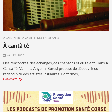
À CANTÀ TÈ
À LA UNE
LES ÉMISSIONS
à cantà tè
juin 22, 2020
Des rencontres, des échanges, des chansons et du talent. Dans À
Cantà Tè, Vannina Angelini Buresi propose de découvrir ou
redécouvrir des artistes insulaires. Confirmés,…
À
Lire la suite
Cantà
Tè