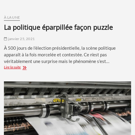
de
crise
À LA UNE
la politique éparpillée façon puzzle
janvier 25, 2021
À 500 jours de l’élection présidentielle, la scène politique
apparaît à la fois morcelée et contestée. Ce n’est pas
véritablement une surprise mais le phénomène s’est…
La
Lire la suite
politique
éparpillée
façon
puzzle