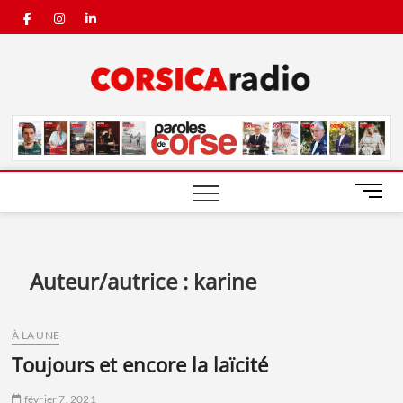
Skip
facebook
instagram
linkedin
to
content
Corsic
Radio
M
e
n
u
B
Auteur/autrice :
karine
u
t
t
À LA UNE
o
toujours et encore la laïcité
n
février 7, 2021