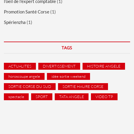
l'oeil de l'expert comptable
(1)
Promotion Santé Corse
(1)
Spérienzha
(1)
TAGS
ACTUALITES
DIVERTISSEMENT
HISTOIRE ANGELE
horoscoupe angele
idée sortie weekend
SORTIE CORSE DU SUD
SORTIE HAURE CORSE
spectacle
SPORT
TATA ANGELE
VIDEO TP