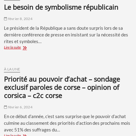
DE
le besoin de symbolisme républicain
MON
ÂGE
février 8, 2024
Le président de la République a sans doute surpris lors de sa
dernière conférence de presse en insistant sur la nécessité des
rites et symboles…
LE
Lire la suite
BESOIN DE
SYMBOLISME
RÉPUBLICAIN
À LA UNE
priorité au pouvoir d’achat – sondage
exclusif paroles de corse – opinion of
corsica – c2c corse
février 6, 2024
En ce début d’année, c’est sans surprise que le pouvoir d’achat
culmine au classement des priorités d’action des prochains mois
avec 51% des suffrages du…
PRIORITÉ
Lire la suite