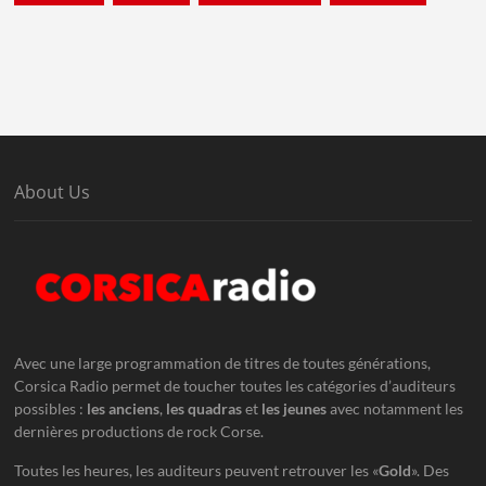
About Us
Avec une large programmation de titres de toutes générations,
Corsica Radio permet de toucher toutes les catégories d’auditeurs
possibles :
les anciens
,
les quadras
et
les jeunes
avec notamment les
dernières productions de rock Corse.
Toutes les heures, les auditeurs peuvent retrouver les «
Gold
». Des