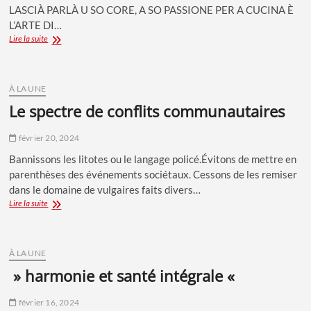
LASCIÀ PARLÀ U SO CORE, A SO PASSIONE PER A CUCINA È
L’ARTE DI…
Roxane
Lire la suite
Paoli
:
DU
CONSEIL
À LA UNE
BANCAIRE
le spectre de conflits communautaires
À
LA
février 20, 2024
PASSION
PASTIÈRE
Bannissons les litotes ou le langage policé.Évitons de mettre en
parenthèses des événements sociétaux. Cessons de les remiser
dans le domaine de vulgaires faits divers…
Le
Lire la suite
spectre DE
CONFLITS
COMMUNAUTAIRES
À LA UNE
» harmonie et santé intégrale «
février 16, 2024