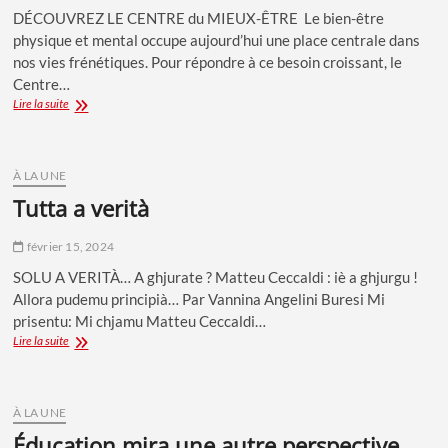
DÉCOUVREZ LE CENTRE du MIEUX-ÊTRE Le bien-être
physique et mental occupe aujourd’hui une place centrale dans
nos vies frénétiques. Pour répondre à ce besoin croissant, le
Centre…
»
Lire la suite
HARMONIE
ET
SANTÉ
INTÉGRALE
À LA UNE
«
tutta a verità
février 15, 2024
SOLU A VERITÀ… A ghjurate ? Matteu Ceccaldi : iè a ghjurgu !
Allora pudemu principià… Par Vannina Angelini Buresi Mi
prisentu: Mi chjamu Matteu Ceccaldi…
TUTTA
Lire la suite
A
VERITÀ
À LA UNE
éducation mira une autre perspective