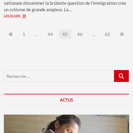
nationale d’examiner la brûlante question de l’immigration crée
un schisme de grande ampleur. La…
Crise
Lire la suite
institutionnelle
:
Pagination
DES
Previous
Page
Page
Page
Page
Page
Nex
1
…
44
45
46
…
62
CONSÉQUENCES
page
pag
des
POUR
LE
publications
PROJET
D’AUTONOMIE
?
Recherch
…
ACTUS