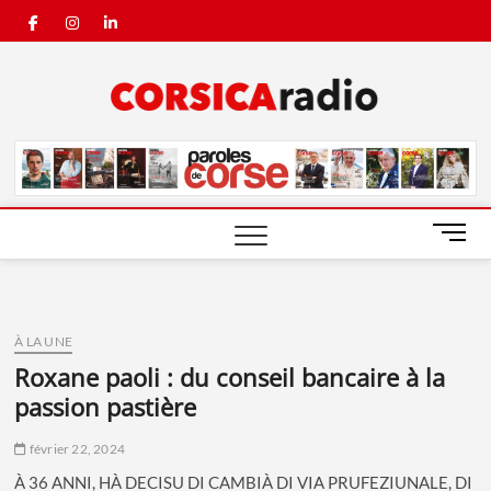
Skip
facebook
instagram
linkedin
to
content
Corsic
Radio
M
e
n
u
B
À LA UNE
u
roxane paoli : du conseil bancaire à la
t
passion pastière
t
o
n
février 22, 2024
À 36 ANNI, HÀ DECISU DI CAMBIÀ DI VIA PRUFEZIUNALE, DI