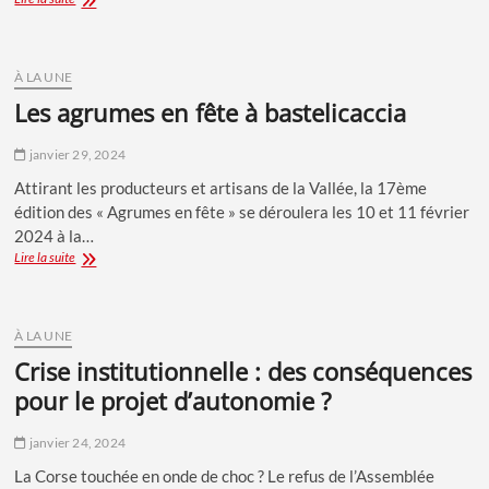
AU
POUVOIR
D’ACHAT
–
À LA UNE
Sondage
les agrumes en fête à bastelicaccia
exclusif
Paroles
janvier 29, 2024
de
Corse
Attirant les producteurs et artisans de la Vallée, la 17ème
–
édition des « Agrumes en fête » se déroulera les 10 et 11 février
Opinion
of
2024 à la…
Corsica
Les
Lire la suite
–
Agrumes
C2C
en
Corse
Fête
à
À LA UNE
Bastelicaccia
crise institutionnelle : des conséquences
pour le projet d’autonomie ?
janvier 24, 2024
La Corse touchée en onde de choc ? Le refus de l’Assemblée