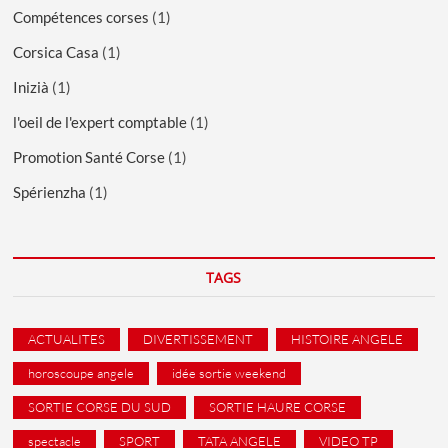
Compétences corses
(1)
Corsica Casa
(1)
Inizià
(1)
l'oeil de l'expert comptable
(1)
Promotion Santé Corse
(1)
Spérienzha
(1)
TAGS
ACTUALITES
DIVERTISSEMENT
HISTOIRE ANGELE
horoscoupe angele
idée sortie weekend
SORTIE CORSE DU SUD
SORTIE HAURE CORSE
spectacle
SPORT
TATA ANGELE
VIDEO TP