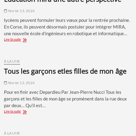
février 13, 2024
lycéens peuvent formuler leurs vœux pour la rentrée prochaine.
En Corse, ils peuvent désormais postuler pour intégrer MIRA,
une nouvelle école d’ingénieurs en robotique et informatique…
ÉDUCATION
Lire la suite
MIRA
UNE
AUTRE
PERSPECTIVE
À LA UNE
tous les garçons etles filles de mon âge
février 12, 2024
Pour en finir avec Depardieu Par Jean-Pierre Nucci Tous les
garçons et les filles de mon âge se promènent dans la rue deux
par deux… Qu’il est…
TOUS
Lire la suite
LES
GARÇONS
ETLES
FILLES
À LA UNE