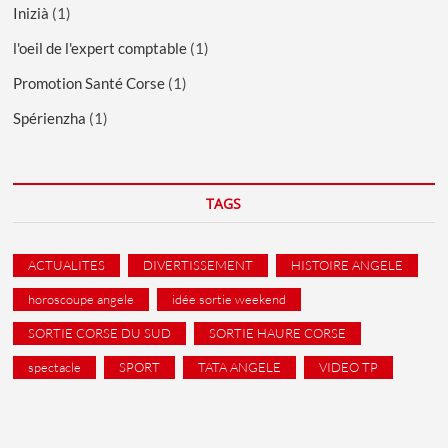
Inizià
(1)
l'oeil de l'expert comptable
(1)
Promotion Santé Corse
(1)
Spérienzha
(1)
TAGS
ACTUALITES
DIVERTISSEMENT
HISTOIRE ANGELE
horoscoupe angele
idée sortie weekend
SORTIE CORSE DU SUD
SORTIE HAURE CORSE
spectacle
SPORT
TATA ANGELE
VIDEO TP