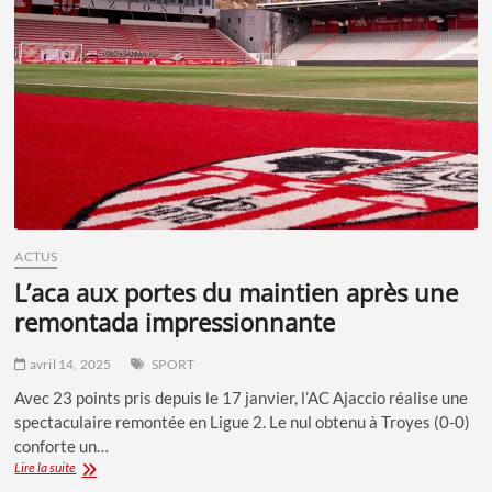
FINALES
APRÈS
UNE
BELLE
REMONTÉE
ACTUS
l’aca aux portes du maintien après une
remontada impressionnante
avril 14, 2025
SPORT
Avec 23 points pris depuis le 17 janvier, l’AC Ajaccio réalise une
spectaculaire remontée en Ligue 2. Le nul obtenu à Troyes (0-0)
conforte un…
L’ACA
Lire la suite
AUX