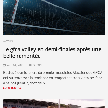
ACTUS
le gfca volley en demi-finales après une
belle remontée
avril 14, 2025
SPORT
Battus à domicile lors du premier match, les Ajacciens du GFCA
ont su renverser la tendance en remportant trois victoires face
à Saint-Quentin, dont deux…
LE
Lire la suite
GFCA
VOLLEY
EN
DEMI-