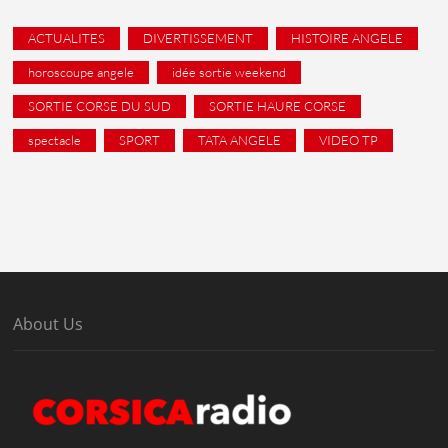
ACTUALITES
DIVERTISSEMENT
HISTOIRE ANGELE
horoscoupe angele
idée sortie weekend
SORTIE CORSE DU SUD
SORTIE HAURE CORSE
spectacle
SPORT
TATA ANGELE
VIDEO TP
About Us