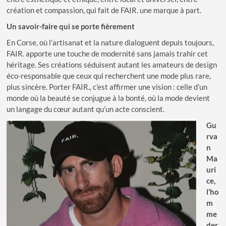
création et compassion, qui fait de FAIR. une marque à part.
Un savoir-faire qui se porte fièrement
En Corse, où l’artisanat et la nature dialoguent depuis toujours,
FAIR. apporte une touche de modernité sans jamais trahir cet
héritage. Ses créations séduisent autant les amateurs de design
éco-responsable que ceux qui recherchent une mode plus rare,
plus sincère. Porter FAIR., c’est affirmer une vision : celle d’un
monde où la beauté se conjugue à la bonté, où la mode devient
un langage du cœur autant qu’un acte conscient.
Gu
rva
n
Ma
uri
ce,
l’ho
m
me
der