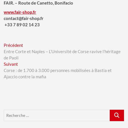
FAIR. – Route de Canetto, Bonifacio
www.fair-shop.fr
contact@fair-shop.fr
+33 7 89 02 14 23
Navigation
Previous
Précédent
post:
Entre Corte et Naples – L’Université de Corse ravive l’héritage
de
de Paoli
l’article
Next
Suivant
post:
Corse : de 1.700 à 3.000 personnes mobilisées à Bastia et
Ajaccio contre la mafia
Recherch
…