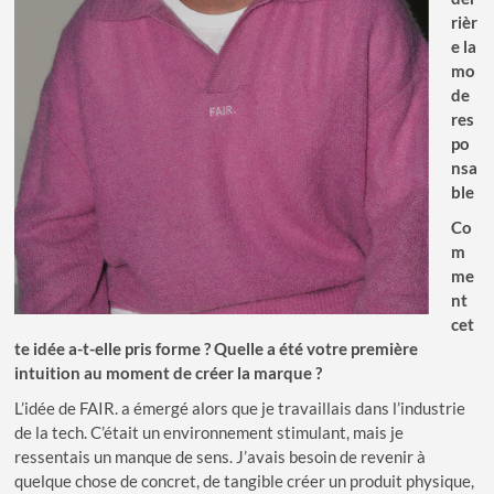
rièr
e la
mo
de
res
po
nsa
ble
Co
m
me
nt
cet
te idée a-t-elle pris forme ? Quelle a été votre première
intuition au moment de créer la marque ?
L’idée de FAIR. a émergé alors que je travaillais dans l’industrie
de la tech. C’était un environnement stimulant, mais je
ressentais un manque de sens. J’avais besoin de revenir à
quelque chose de concret, de tangible créer un produit physique,