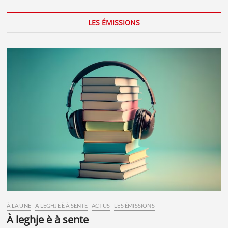
LES ÉMISSIONS
À LA UNE
A LEGHJE È À SENTE
ACTUS
LES ÉMISSIONS
à leghje è à sente