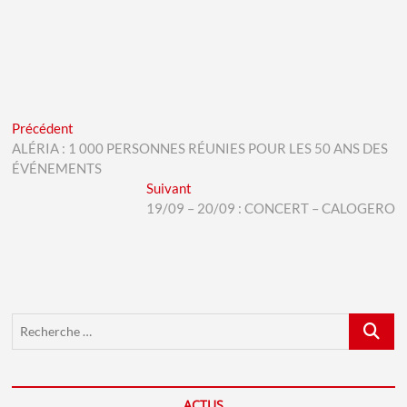
Navigation
Previous
Précédent
post:
ALÉRIA : 1 000 PERSONNES RÉUNIES POUR LES 50 ANS DES
de
ÉVÉNEMENTS
l’article
Next
Suivant
post:
19/09 – 20/09 : CONCERT – CALOGERO
Recherch
…
ACTUS