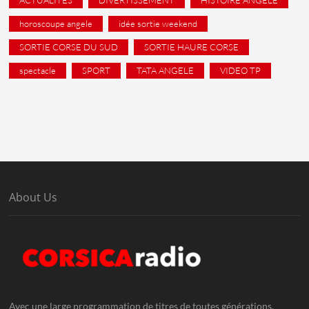
horoscoupe angele
idée sortie weekend
SORTIE CORSE DU SUD
SORTIE HAURE CORSE
spectacle
SPORT
TATA ANGELE
VIDEO TP
About Us
Avec une large programmation de titres de toutes générations,