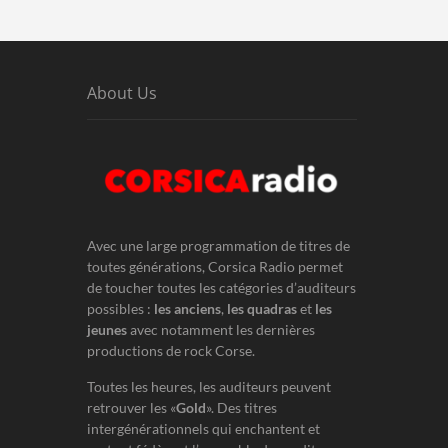
About Us
Avec une large programmation de titres de
toutes générations, Corsica Radio permet
de toucher toutes les catégories d’auditeurs
possibles :
les anciens
,
les quadras
et
les
jeunes
avec notamment les dernières
productions de rock Corse.
Toutes les heures, les auditeurs peuvent
retrouver les «
Gold
». Des titres
intergénérationnels qui enchantent et