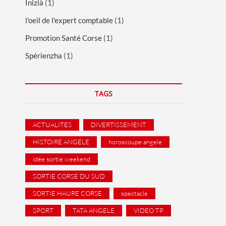
Inizià
(1)
l'oeil de l'expert comptable
(1)
Promotion Santé Corse
(1)
Spérienzha
(1)
TAGS
ACTUALITES
DIVERTISSEMENT
HISTOIRE ANGELE
horoscoupe angele
idée sortie weekend
SORTIE CORSE DU SUD
SORTIE HAURE CORSE
spectacle
SPORT
TATA ANGELE
VIDEO TP