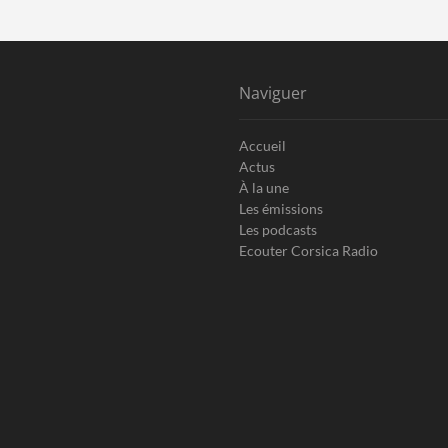
Naviguer
Accueil
Actus
À la une
Les émissions
Les podcasts
Ecouter Corsica Radio