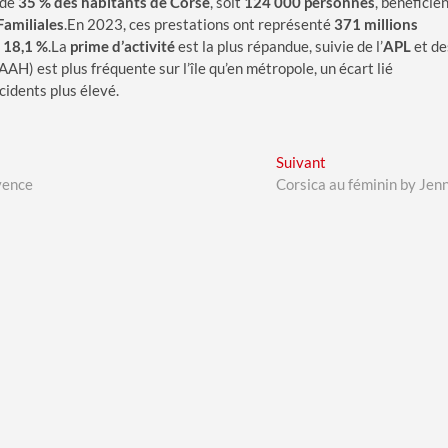
 de
35 % des habitants de Corse
, soit
124 000 personnes
, bénéficie
Familiales
.En 2023, ces prestations ont représenté
371 millions
 18,1 %
.La
prime d’activité
est la plus répandue, suivie de l’
APL
et de
AAH) est plus fréquente sur l’île qu’en métropole, un écart lié
idents plus élevé.
Next
Suivant
post:
vence
Corsica au féminin by Jen