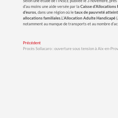
Selon une étude de l’INSEE publiée le 3 novembre, près
d’au moins une aide versée par la
Caisse d’Allocations 
d’euros
, dans une région où le
taux de pauvreté atteint
allocations familiales
.L’
Allocation Adulte Handicapé
(
notamment au manque de transports et au nombre d’acc
Navigation
Previous
Précédent
post:
Procès Sollacaro : ouverture sous tension à Aix-en-Pro
de
l’article