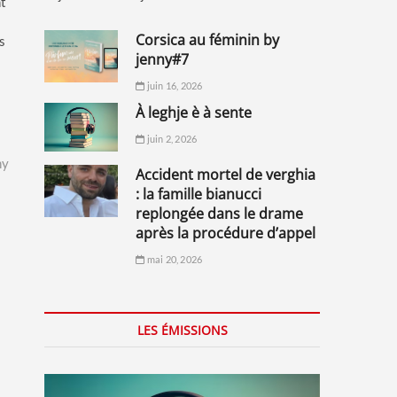
nt
corsica au féminin by
s
jenny#7
juin 16, 2026
à leghje è à sente
juin 2, 2026
ny
accident mortel de verghia
: la famille bianucci
replongée dans le drame
après la procédure d’appel
mai 20, 2026
LES ÉMISSIONS