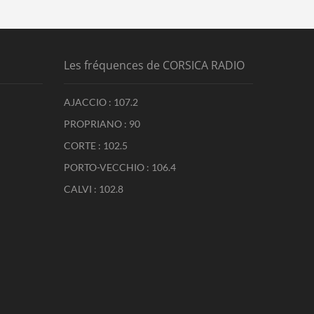
Les fréquences de CORSICA RADIO
AJACCIO : 107.2
PROPRIANO : 90
CORTE : 102.5
PORTO-VECCHIO : 106.4
CALVI : 102.8