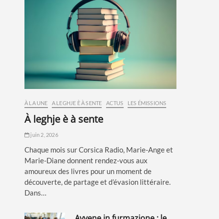
À LA UNE
A LEGHJE È À SENTE
ACTUS
LES ÉMISSIONS
à leghje è à sente
juin 2, 2026
Chaque mois sur Corsica Radio, Marie-Ange et
Marie-Diane donnent rendez-vous aux
amoureux des livres pour un moment de
découverte, de partage et d’évasion littéraire.
Dans…
avvene in furmazione : le