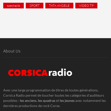
spectacle
SPORT
TATA ANGELE
VIDEO TP
About Us
Avec une large programmation de titres de toutes générations,
Corsica Radio permet de toucher toutes les catégories d’auditeurs
possibles :
les anciens
,
les quadras
et
les jeunes
avec notamment les
dernières productions de rock Corse.