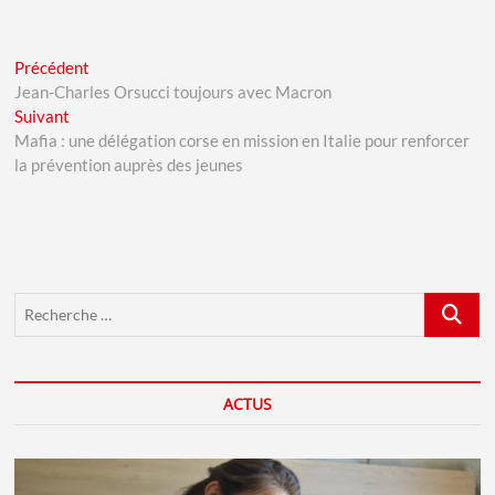
Navigation
Previous
Précédent
post:
Jean-Charles Orsucci toujours avec Macron
de
Next
Suivant
l’article
post:
Mafia : une délégation corse en mission en Italie pour renforcer
la prévention auprès des jeunes
Recherch
…
ACTUS