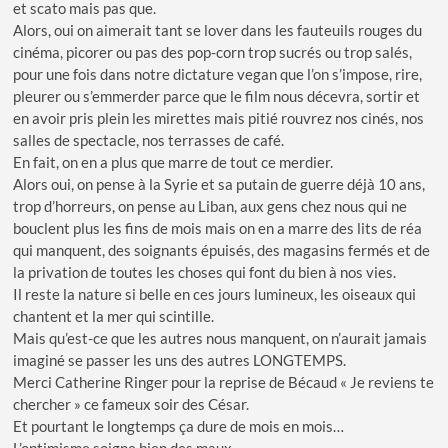
et scato mais pas que.
Alors, oui on aimerait tant se lover dans les fauteuils rouges du
cinéma, picorer ou pas des pop-corn trop sucrés ou trop salés,
pour une fois dans notre dictature vegan que l’on s’impose, rire,
pleurer ou s’emmerder parce que le film nous décevra, sortir et
en avoir pris plein les mirettes mais pitié rouvrez nos cinés, nos
salles de spectacle, nos terrasses de café.
En fait, on en a plus que marre de tout ce merdier.
Alors oui, on pense à la Syrie et sa putain de guerre déjà 10 ans,
trop d’horreurs, on pense au Liban, aux gens chez nous qui ne
bouclent plus les fins de mois mais on en a marre des lits de réa
qui manquent, des soignants épuisés, des magasins fermés et de
la privation de toutes les choses qui font du bien à nos vies.
Il reste la nature si belle en ces jours lumineux, les oiseaux qui
chantent et la mer qui scintille.
Mais qu’est-ce que les autres nous manquent, on n’aurait jamais
imaginé se passer les uns des autres LONGTEMPS.
Merci Catherine Ringer pour la reprise de Bécaud « Je reviens te
chercher » ce fameux soir des César.
Et pourtant le longtemps ça dure de mois en mois…