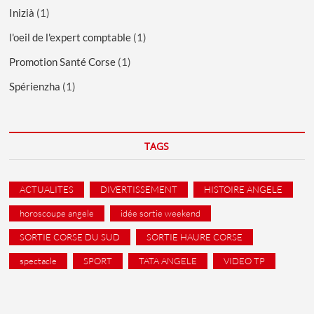
Inizià
(1)
l'oeil de l'expert comptable
(1)
Promotion Santé Corse
(1)
Spérienzha
(1)
TAGS
ACTUALITES
DIVERTISSEMENT
HISTOIRE ANGELE
horoscoupe angele
idée sortie weekend
SORTIE CORSE DU SUD
SORTIE HAURE CORSE
spectacle
SPORT
TATA ANGELE
VIDEO TP