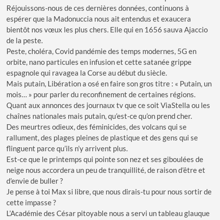
Réjouissons-nous de ces dernières données, continuons à
espérer que la Madonuccia nous ait entendus et exaucera
bientôt nos vœux les plus chers. Elle qui en 1656 sauva Ajaccio
de la peste.
Peste, choléra, Covid pandémie des temps modernes, 5G en
orbite, nano particules en infusion et cette satanée grippe
espagnole qui ravagea la Corse au début du siècle.
Mais putain, Libération a osé en faire son gros titre : « Putain, un
mois… » pour parler du reconfinement de certaines régions.
Quant aux annonces des journaux tv que ce soit ViaStella ou les
chaînes nationales mais putain, qu’est-ce qu’on prend cher.
Des meurtres odieux, des féminicides, des volcans qui se
rallument, des plages pleines de plastique et des gens qui se
flinguent parce qu’ils n’y arrivent plus.
Est-ce que le printemps qui pointe son nez et ses giboulées de
neige nous accordera un peu de tranquillité, de raison d’être et
d’envie de buller ?
Je pense à toi Max si libre, que nous dirais-tu pour nous sortir de
cette impasse ?
L’Académie des César pitoyable nous a servi un tableau glauque