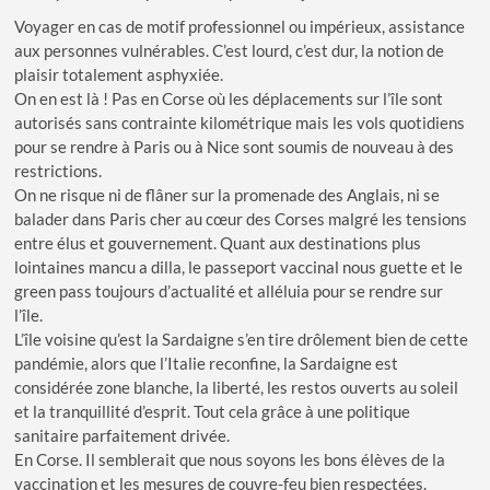
Voyager en cas de motif professionnel ou impérieux, assistance
aux personnes vulnérables. C’est lourd, c’est dur, la notion de
plaisir totalement asphyxiée.
On en est là ! Pas en Corse où les déplacements sur l’île sont
autorisés sans contrainte kilométrique mais les vols quotidiens
pour se rendre à Paris ou à Nice sont soumis de nouveau à des
restrictions.
On ne risque ni de flâner sur la promenade des Anglais, ni se
balader dans Paris cher au cœur des Corses malgré les tensions
entre élus et gouvernement. Quant aux destinations plus
lointaines mancu a dilla, le passeport vaccinal nous guette et le
green pass toujours d’actualité et alléluia pour se rendre sur
l’île.
L’île voisine qu’est la Sardaigne s’en tire drôlement bien de cette
pandémie, alors que l’Italie reconfine, la Sardaigne est
considérée zone blanche, la liberté, les restos ouverts au soleil
et la tranquillité d’esprit. Tout cela grâce à une politique
sanitaire parfaitement drivée.
En Corse. Il semblerait que nous soyons les bons élèves de la
vaccination et les mesures de couvre-feu bien respectées.