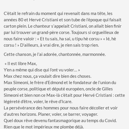
C’était le refrain du moment qui revenait dans ma tête, les
années 80 et Hervé Cristiani et son tube de l’époque qui faisait
carton plein. Le chanteur s’appelait Cristiani, on allait bien finir
par lui trouver un grand-père corse. Toujours si orgueilleux de
nous faire valoir : « Et tu sais, ha sai, u tipu hè corsu » « Ié, hè
corsu ! » D’ailleurs, à vrai dire, je n’en sais trop rien.
Cette chanson, je l’ai adorée, chantonnée, marmonnée.
« Il est libre Max,
Y’en a même qui dise qui l’ont vu voler… »
Max chez nous, ça voulait dire bien des choses.
Max Simeoni, le frère d’Edmond et le fondateur de l’union du
peuple corse, politique et député européen, oncle de Gilles
Simeoni et bien non ce Max-là c’était pour Hervé Cristiani : cette
légèreté d’être, voler, le rêve d’Icare.
La persévérance des hommes pour nous faire décoller et voir
d’autres horizons. Planer, voler, se barrer, voyager.
Quel doux rêve devenu fantasmagorique au temps du Covid.
Rien que le mot impérieux me plombe déjà.