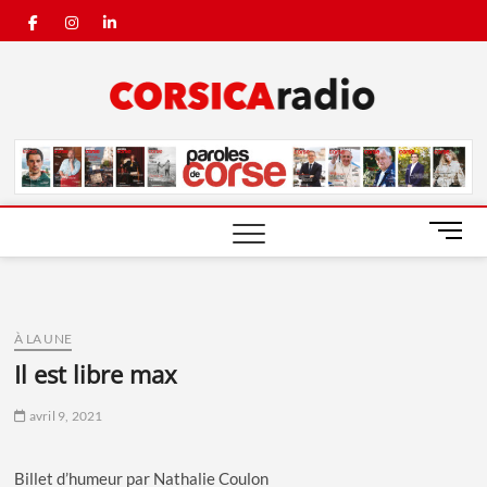
Skip
facebook
instagram
linkedin
to
content
Corsic
Radio
M
e
n
u
B
À LA UNE
u
il est libre max
t
t
avril 9, 2021
o
n
Billet d’humeur par Nathalie Coulon