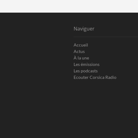
Naviguer
Accueil
Actus
À la une
Les émissions
Les podcasts
Ecouter Corsica Radio