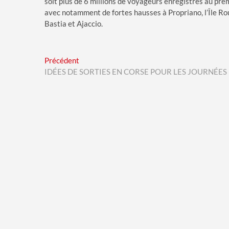
soit plus de 6 millions de voyageurs enregistrés au prem
avec notamment de fortes hausses à Propriano, l’Île Rou
Bastia et Ajaccio.
Navigation
Previous
Précédent
post:
IDÉES DE SORTIES EN CORSE POUR LES JOURNÉE
de
l’article