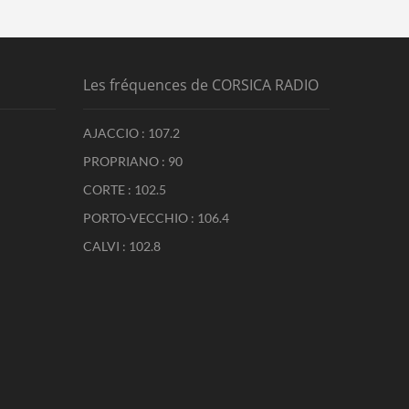
Les fréquences de CORSICA RADIO
AJACCIO : 107.2
PROPRIANO : 90
CORTE : 102.5
PORTO-VECCHIO : 106.4
CALVI : 102.8