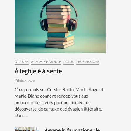
À LA UNE
A LEGHJE È À SENTE
ACTUS
LES ÉMISSIONS
à leghje è à sente
juin 2, 2026
Chaque mois sur Corsica Radio, Marie-Ange et
Marie-Diane donnent rendez-vous aux
amoureux des livres pour un moment de
découverte, de partage et d’évasion littéraire.
Dans…
avvene in furmazione : le