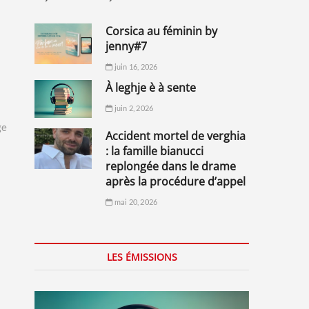
corsica au féminin by
jenny#7
juin 16, 2026
à leghje è à sente
juin 2, 2026
ge
accident mortel de verghia
: la famille bianucci
replongée dans le drame
après la procédure d’appel
mai 20, 2026
LES ÉMISSIONS