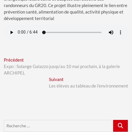
randonneurs du GR20. Ce projet illustre pleinement le lien entre
prévention santé, alimentation de qualité, activité physique et
développement territorial
Navigation
Previous
Précédent
post:
Expo : Solange Galazzo jusqu’au 10 mai prochain, à la galerie
de
ARCHIPEL
l’article
Next
Suivant
post:
Les élèves au tableau de l’environnement
Recherch
…