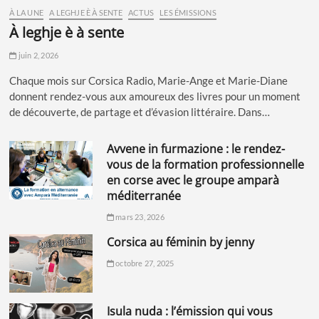
À LA UNE
A LEGHJE È À SENTE
ACTUS
LES ÉMISSIONS
à leghje è à sente
juin 2, 2026
Chaque mois sur Corsica Radio, Marie-Ange et Marie-Diane
donnent rendez-vous aux amoureux des livres pour un moment
de découverte, de partage et d’évasion littéraire. Dans…
avvene in furmazione : le rendez-
vous de la formation professionnelle
en corse avec le groupe amparà
méditerranée
mars 23, 2026
corsica au féminin by jenny
octobre 27, 2025
isula nuda : l’émission qui vous