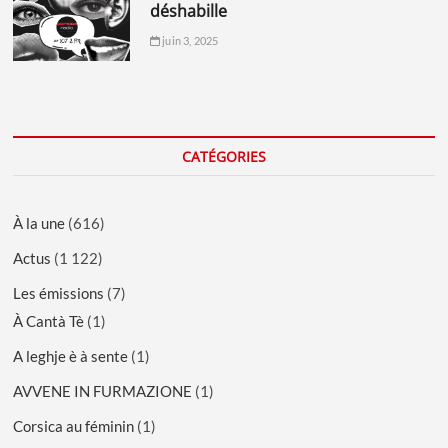
déshabille
juin 3, 2025
CATÉGORIES
À la une
(616)
Actus
(1 122)
Les émissions
(7)
À Cantà Tè
(1)
A leghje è à sente
(1)
AVVENE IN FURMAZIONE
(1)
Corsica au féminin
(1)