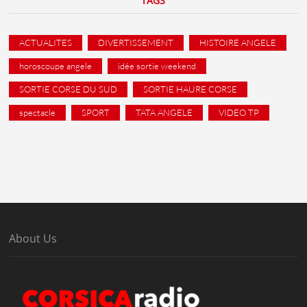
TAGS
ACTUALITES
DIVERTISSEMENT
HISTOIRE ANGELE
horoscoupe angele
idée sortie weekend
SORTIE CORSE DU SUD
SORTIE HAURE CORSE
spectacle
SPORT
TATA ANGELE
VIDEO TP
About Us