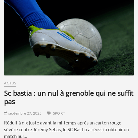
LE
PREMIER
MATCH
DE
L’AC
AJACCIO
REPORTÉ
ACTUS
sc bastia : un nul à grenoble qui ne suffit
pas
septembre 27, 2025
SPORT
Réduit à dix juste avant la mi-temps après un carton rouge
sévère contre Jérémy Sebas, le SC Bastia a réussi à obtenir un
match nul…