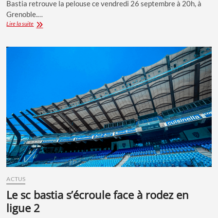
Bastia retrouve la pelouse ce vendredi 26 septembre à 20h, à
Grenoble.…
LIGUE
Lire la suite
2
:
LE
SC
BASTIA
JOUE
GROS
À
GRENOBLE
ACTUS
le sc bastia s’écroule face à rodez en
ligue 2