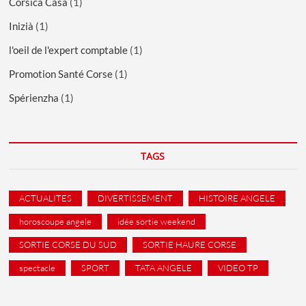
Corsica Casa
(1)
Inizià
(1)
l'oeil de l'expert comptable
(1)
Promotion Santé Corse
(1)
Spérienzha
(1)
TAGS
ACTUALITES
DIVERTISSEMENT
HISTOIRE ANGELE
horoscoupe angele
idée sortie weekend
SORTIE CORSE DU SUD
SORTIE HAURE CORSE
spectacle
SPORT
TATA ANGELE
VIDEO TP