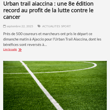
urban trail aiaccina : une 8e édition
record au profit de la lutte contre le
cancer
septembre 22, 2025
ACTUALITES
SPORT
Près de 500 coureurs et marcheurs ont pris le départ ce
dimanche matin à Ajaccio pour l’Urban Trail Aiaccina, dont les
bénéfices sont reversés à…
URBAN
Lire la suite
TRAIL
AIACCINA
:
UNE
8E
ÉDITION
RECORD
AU
PROFIT
DE
LA
LUTTE
CONTRE