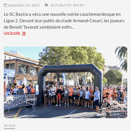
septembre 24, 2025
ACTUALITES
SPORT
Le SC Bastia a vécu une nouvelle soirée cauchemardesque en
Ligue 2. Devant leur public du stade Armand-Cesari, les joueurs
de Benoît Tavenot semblaient enfin…
LE
Lire la suite
SC
BASTIA
S’ÉCROULE
FACE
À
RODEZ
EN
LIGUE
2
ACTUS