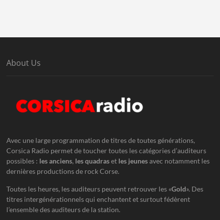
About Us
Avec une large programmation de titres de toutes générations,
Corsica Radio permet de toucher toutes les catégories d’auditeurs
possibles :
les anciens
,
les quadras
et
les jeunes
avec notamment les
dernières productions de rock Corse.
Toutes les heures, les auditeurs peuvent retrouver les «
Gold
». Des
titres intergénérationnels qui enchantent et surtout fédèrent
l’ensemble des auditeurs de la station.