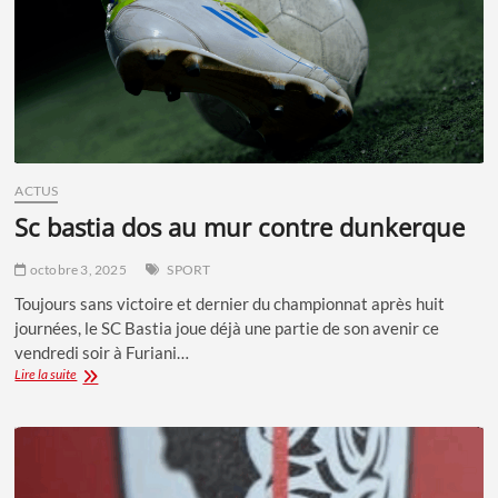
ACTUS
sc bastia dos au mur contre dunkerque
octobre 3, 2025
SPORT
Toujours sans victoire et dernier du championnat après huit
journées, le SC Bastia joue déjà une partie de son avenir ce
vendredi soir à Furiani…
SC
Lire la suite
BASTIA
DOS
AU
MUR
CONTRE
DUNKERQUE