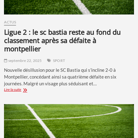
LE
CANCER
ACTUS
ligue 2 : le sc bastia reste au fond du
classement après sa défaite à
montpellier
septembre 22, 2025
SPORT
Nouvelle désillusion pour le SC Bastia qui s’incline 2-0 à
Montpellier, concédant ainsi sa quatrième défaite en six
journées. Malgré un visage plus séduisant et…
LIGUE
Lire la suite
2
:
LE
SC
BASTIA
RESTE
AU
FOND