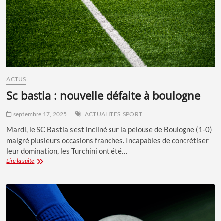
DU
CLASSEMENT
APRÈS
SA
DÉFAITE
À
MONTPELLIER
ACTUS
sc bastia : nouvelle défaite à boulogne
septembre 17, 2025
ACTUALITES
SPORT
Mardi, le SC Bastia s’est incliné sur la pelouse de Boulogne (1-0)
malgré plusieurs occasions franches. Incapables de concrétiser
leur domination, les Turchini ont été…
SC
Lire la suite
BASTIA
:
NOUVELLE
DÉFAITE
À
BOULOGNE