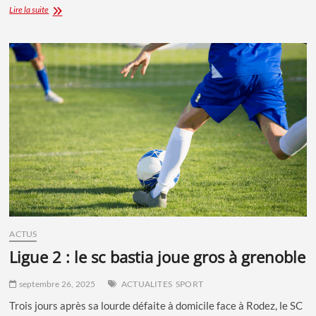
SC
Lire la suite
BASTIA
:
UN
NUL
À
GRENOBLE
QUI
NE
SUFFIT
PAS
ACTUS
ligue 2 : le sc bastia joue gros à grenoble
septembre 26, 2025
ACTUALITES
SPORT
Trois jours après sa lourde défaite à domicile face à Rodez, le SC