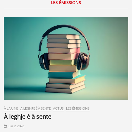
LES ÉMISSIONS
À LA UNE
A LEGHJE È À SENTE
ACTUS
LES ÉMISSIONS
à leghje è à sente
juin 2, 2026