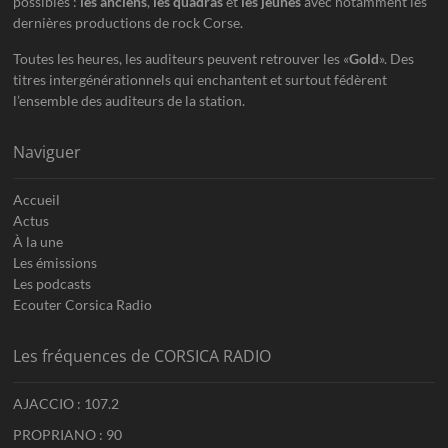
possibles :
les anciens
,
les quadras
et
les jeunes
avec notamment les
dernières productions de rock Corse.
Toutes les heures, les auditeurs peuvent retrouver les «
Gold
». Des
titres intergénérationnels qui enchantent et surtout fédèrent
l’ensemble des auditeurs de la station.
Naviguer
Accueil
Actus
À la une
Les émissions
Les podcasts
Ecouter Corsica Radio
Les fréquences de CORSICA RADIO
AJACCIO : 107.2
PROPRIANO : 90