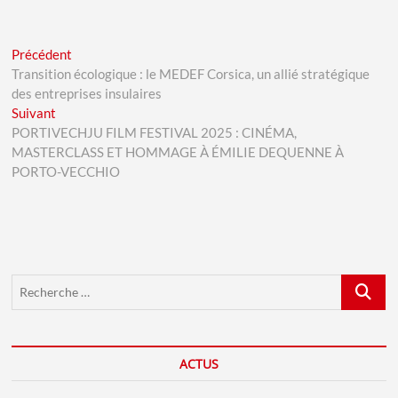
Navigation
Previous
Précédent
post:
Transition écologique : le MEDEF Corsica, un allié stratégique
de
des entreprises insulaires
l’article
Next
Suivant
post:
PORTIVECHJU FILM FESTIVAL 2025 : CINÉMA,
MASTERCLASS ET HOMMAGE À ÉMILIE DEQUENNE À
PORTO-VECCHIO
Recherch
…
ACTUS