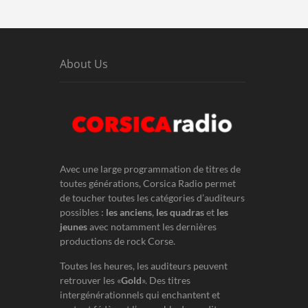
About Us
Avec une large programmation de titres de
toutes générations, Corsica Radio permet
de toucher toutes les catégories d’auditeurs
possibles :
les anciens
,
les quadras
et
les
jeunes
avec notamment les dernières
productions de rock Corse.
Toutes les heures, les auditeurs peuvent
retrouver les «
Gold
». Des titres
intergénérationnels qui enchantent et