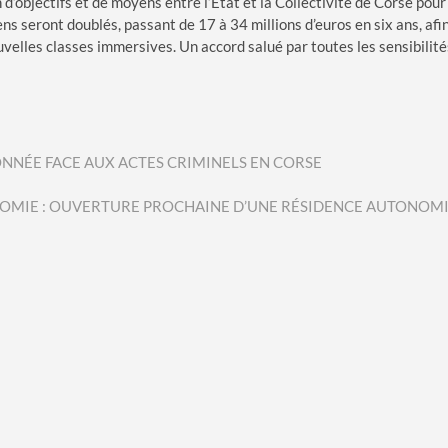
d’objectifs et de moyens entre l’État et la Collectivité de Corse pour
s seront doublés, passant de 17 à 34 millions d’euros en six ans, afi
uvelles classes immersives. Un accord salué par toutes les sensibilité
ONNÉE FACE AUX ACTES CRIMINELS EN CORSE
NOMIE : OUVERTURE PROCHAINE D’UNE RÉSIDENCE AUTONOM