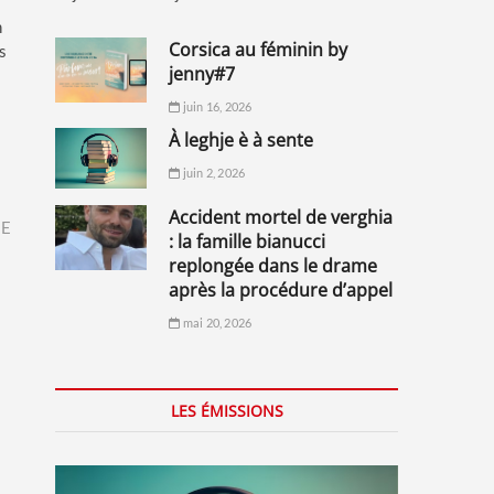
n
corsica au féminin by
s
jenny#7
juin 16, 2026
à leghje è à sente
juin 2, 2026
accident mortel de verghia
IE
: la famille bianucci
replongée dans le drame
après la procédure d’appel
mai 20, 2026
LES ÉMISSIONS