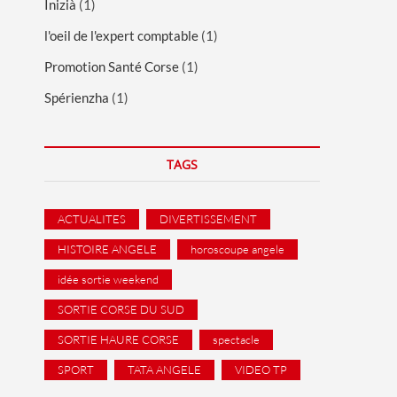
Inizià
(1)
l'oeil de l'expert comptable
(1)
Promotion Santé Corse
(1)
Spérienzha
(1)
TAGS
ACTUALITES
DIVERTISSEMENT
HISTOIRE ANGELE
horoscoupe angele
idée sortie weekend
SORTIE CORSE DU SUD
SORTIE HAURE CORSE
spectacle
SPORT
TATA ANGELE
VIDEO TP