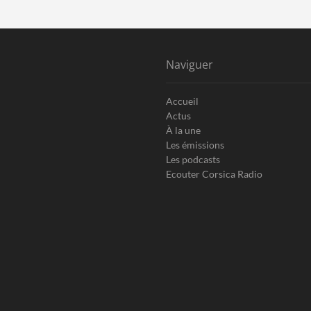
Naviguer
Accueil
Actus
À la une
Les émissions
Les podcasts
Ecouter Corsica Radio