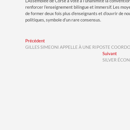
L’Assemblée de Corse a voté à l’unanimité la convention 
renforcer l’enseignement bilingue et immersif. Les moyen
de former deux fois plus d’enseignants et d’ouvrir de no
politiques, symbole d’un rare consensus.
Navigation
Previous
Précédent
post:
GILLES SIMEONI APPELLE À UNE RIPOSTE COORD
de
Next
Suivant
l’article
post:
SILVER ÉCO