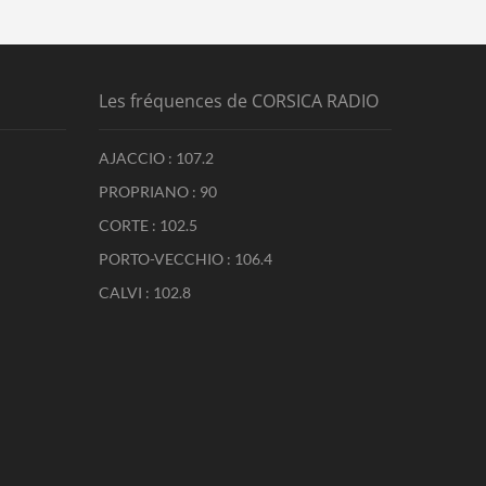
Les fréquences de CORSICA RADIO
AJACCIO : 107.2
PROPRIANO : 90
CORTE : 102.5
PORTO-VECCHIO : 106.4
CALVI : 102.8