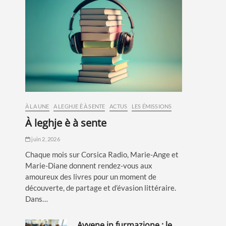
À LA UNE
A LEGHJE È À SENTE
ACTUS
LES ÉMISSIONS
à leghje è à sente
juin 2, 2026
Chaque mois sur Corsica Radio, Marie-Ange et
Marie-Diane donnent rendez-vous aux
amoureux des livres pour un moment de
découverte, de partage et d’évasion littéraire.
Dans…
avvene in furmazione : le