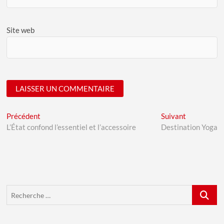
Site web
A
Navigation
Previous
Next
Précédent
Suivant
l
post:
post:
L’État confond l’essentiel et l’accessoire
Destination Yoga
de
t
l’article
e
r
n
a
Recherch
t
…
i