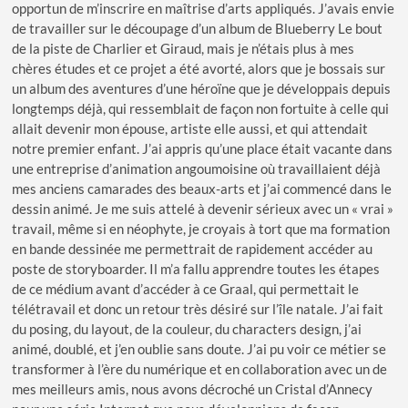
opportun de m’inscrire en maîtrise d’arts appliqués. J’avais envie
de travailler sur le découpage d’un album de Blueberry Le bout
de la piste de Charlier et Giraud, mais je n’étais plus à mes
chères études et ce projet a été avorté, alors que je bossais sur
un album des aventures d’une héroïne que je développais depuis
longtemps déjà, qui ressemblait de façon non fortuite à celle qui
allait devenir mon épouse, artiste elle aussi, et qui attendait
notre premier enfant. J’ai appris qu’une place était vacante dans
une entreprise d’animation angoumoisine où travaillaient déjà
mes anciens camarades des beaux-arts et j’ai commencé dans le
dessin animé. Je me suis attelé à devenir sérieux avec un « vrai »
travail, même si en néophyte, je croyais à tort que ma formation
en bande dessinée me permettrait de rapidement accéder au
poste de storyboarder. Il m’a fallu apprendre toutes les étapes
de ce médium avant d’accéder à ce Graal, qui permettait le
télétravail et donc un retour très désiré sur l’île natale. J’ai fait
du posing, du layout, de la couleur, du characters design, j’ai
animé, doublé, et j’en oublie sans doute. J’ai pu voir ce métier se
transformer à l’ère du numérique et en collaboration avec un de
mes meilleurs amis, nous avons décroché un Cristal d’Annecy