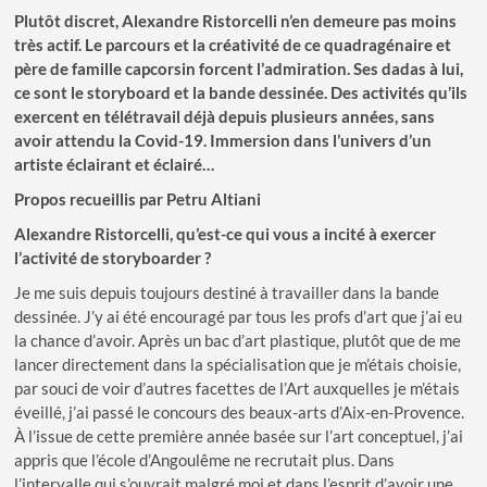
Plutôt discret, Alexandre Ristorcelli n’en demeure pas moins
très actif. Le parcours et la créativité de ce quadragénaire et
père de famille capcorsin forcent l’admiration. Ses dadas à lui,
ce sont le storyboard et la bande dessinée. Des activités qu’ils
exercent en télétravail déjà depuis plusieurs années, sans
avoir attendu la Covid-19. Immersion dans l’univers d’un
artiste éclairant et éclairé…
Propos recueillis par Petru Altiani
Alexandre Ristorcelli, qu’est-ce qui vous a incité à exercer
l’activité de storyboarder ?
Je me suis depuis toujours destiné à travailler dans la bande
dessinée. J’y ai été encouragé par tous les profs d’art que j’ai eu
la chance d’avoir. Après un bac d’art plastique, plutôt que de me
lancer directement dans la spécialisation que je m’étais choisie,
par souci de voir d’autres facettes de l’Art auxquelles je m’étais
éveillé, j’ai passé le concours des beaux-arts d’Aix-en-Provence.
À l’issue de cette première année basée sur l’art conceptuel, j’ai
appris que l’école d’Angoulême ne recrutait plus. Dans
l’intervalle qui s’ouvrait malgré moi et dans l’esprit d’avoir une