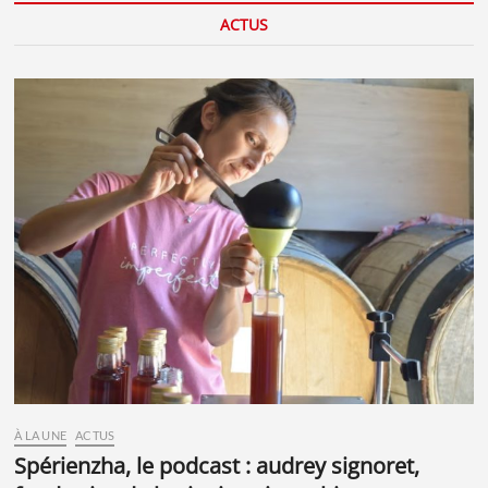
v
ACTUS
e
:
À LA UNE
ACTUS
spérienzha, le podcast : audrey signoret,