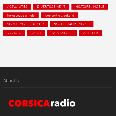
ACTUALITES
DIVERTISSEMENT
HISTOIRE ANGELE
horoscoupe angele
idée sortie weekend
SORTIE CORSE DU SUD
SORTIE HAURE CORSE
spectacle
SPORT
TATA ANGELE
VIDEO TP
About Us