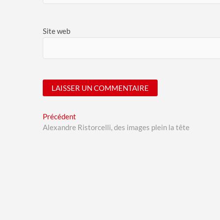
Site web
Navigation
Previous
Précédent
A
post:
Alexandre Ristorcelli, des images plein la tête
l
de
t
l’article
e
r
n
a
t
i