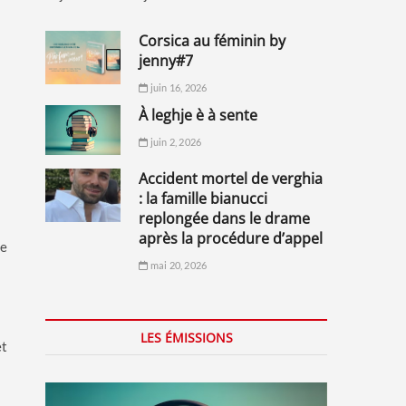
corsica au féminin by
jenny#7
juin 16, 2026
à leghje è à sente
juin 2, 2026
accident mortel de verghia
: la famille bianucci
replongée dans le drame
après la procédure d’appel
de
mai 20, 2026
LES ÉMISSIONS
et