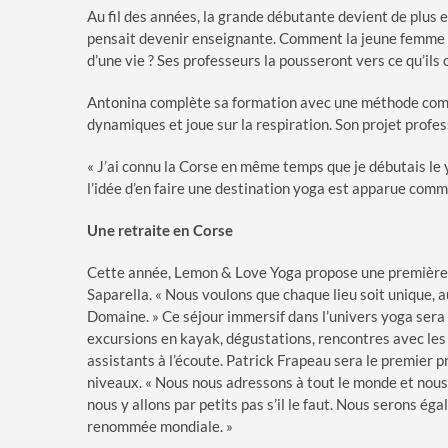
Au fil des années, la grande débutante devient de plus e
pensait devenir enseignante. Comment la jeune femme po
d’une vie ? Ses professeurs la pousseront vers ce qu’il
Antonina complète sa formation avec une méthode comp
dynamiques et joue sur la respiration. Son projet profe
« J’ai connu la Corse en même temps que je débutais le 
l’idée d’en faire une destination yoga est apparue comme 
Une retraite en Corse
Cette année, Lemon & Love Yoga propose une première e
Saparella. « Nous voulons que chaque lieu soit unique, a
Domaine. » Ce séjour immersif dans l’univers yoga sera 
excursions en kayak, dégustations, rencontres avec les p
assistants à l’écoute. Patrick Frapeau sera le premier 
niveaux. « Nous nous adressons à tout le monde et nous
nous y allons par petits pas s’il le faut. Nous serons é
renommée mondiale. »