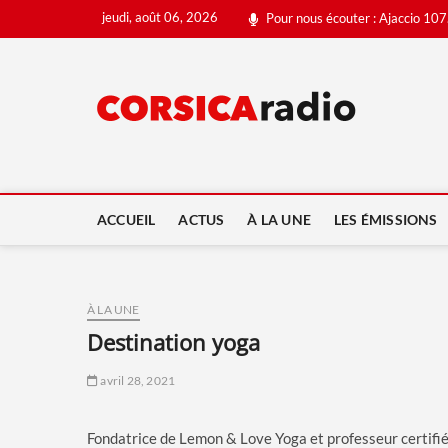
Skip
jeudi, août 06, 2026
Pour nous écouter : Ajaccio 107
to
content
Corsi
ACCUEIL
ACTUS
À LA UNE
LES ÉMISSIONS
À LA UNE
destination yoga
avril 28, 2021
Fondatrice de Lemon & Love Yoga et professeur certifié