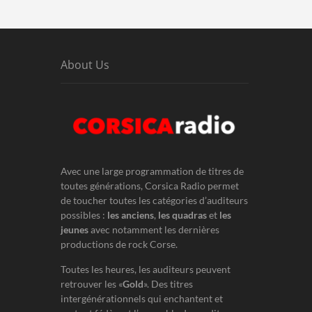
About Us
Avec une large programmation de titres de
toutes générations, Corsica Radio permet
de toucher toutes les catégories d’auditeurs
possibles :
les anciens
,
les quadras
et
les
jeunes
avec notamment les dernières
productions de rock Corse.
Toutes les heures, les auditeurs peuvent
retrouver les «
Gold
». Des titres
intergénérationnels qui enchantent et