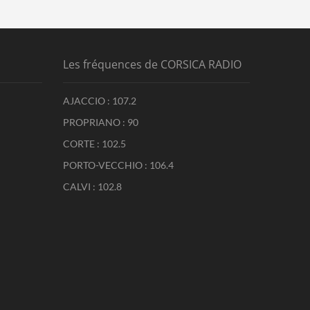
Les fréquences de CORSICA RADIO
AJACCIO : 107.2
PROPRIANO : 90
CORTE : 102.5
PORTO-VECCHIO : 106.4
CALVI : 102.8