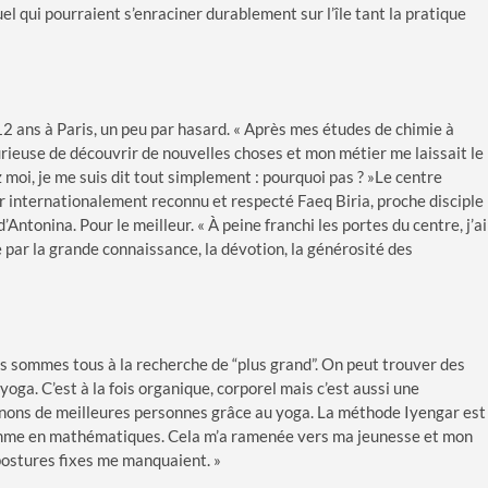
l qui pourraient s’enraciner durablement sur l’île tant la pratique
2 ans à Paris, un peu par hasard. « Après mes études de chimie à
rieuse de découvrir de nouvelles choses et mon métier me laissait le
z moi, je me suis dit tout simplement : pourquoi pas ? »Le centre
ur internationalement reconnu et respecté Faeq Biria, proche disciple
Antonina. Pour le meilleur. « À peine franchi les portes du centre, j’ai
e par la grande connaissance, la dévotion, la générosité des
s sommes tous à la recherche de “plus grand”. On peut trouver des
yoga. C’est à la fois organique, corporel mais c’est aussi une
enons de meilleures personnes grâce au yoga. La méthode Iyengar est
comme en mathématiques. Cela m’a ramenée vers ma jeunesse et mon
 postures fixes me manquaient. »