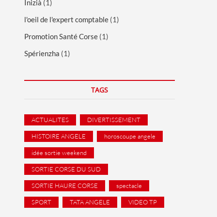
Inizià
(1)
l'oeil de l'expert comptable
(1)
Promotion Santé Corse
(1)
Spérienzha
(1)
TAGS
ACTUALITES
DIVERTISSEMENT
HISTOIRE ANGELE
horoscoupe angele
idée sortie weekend
SORTIE CORSE DU SUD
SORTIE HAURE CORSE
spectacle
SPORT
TATA ANGELE
VIDEO TP