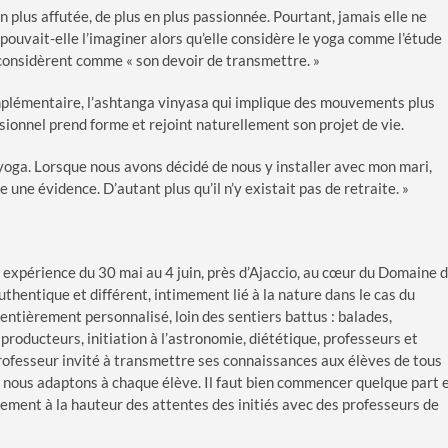
n plus affutée, de plus en plus passionnée. Pourtant, jamais elle ne
uvait-elle l’imaginer alors qu’elle considère le yoga comme l’étude
s considèrent comme « son devoir de transmettre. »
lémentaire, l’ashtanga vinyasa qui implique des mouvements plus
ssionnel prend forme et rejoint naturellement son projet de vie.
yoga. Lorsque nous avons décidé de nous y installer avec mon mari,
une évidence. D’autant plus qu’il n’y existait pas de retraite. »
xpérience du 30 mai au 4 juin, près d’Ajaccio, au cœur du Domaine 
uthentique et différent, intimement lié à la nature dans le cas du
entièrement personnalisé, loin des sentiers battus : balades,
roducteurs, initiation à l’astronomie, diététique, professeurs et
professeur invité à transmettre ses connaissances aux élèves de tous
 nous adaptons à chaque élève. Il faut bien commencer quelque part 
galement à la hauteur des attentes des initiés avec des professeurs de