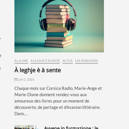
,
e
À LA UNE
A LEGHJE È À SENTE
ACTUS
LES ÉMISSIONS
e
à leghje è à sente
juin 2, 2026
Chaque mois sur Corsica Radio, Marie-Ange et
Marie-Diane donnent rendez-vous aux
amoureux des livres pour un moment de
découverte, de partage et d’évasion littéraire.
Dans…
avvene in furmazione : le