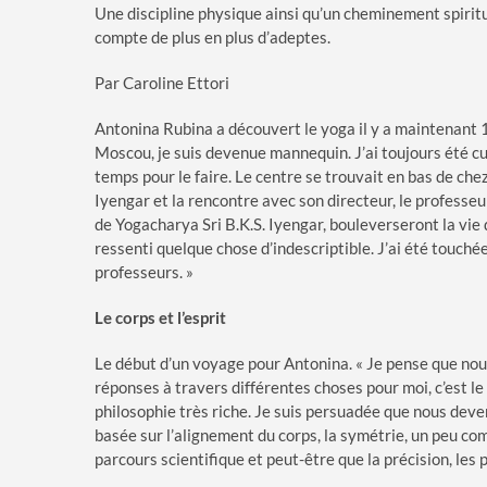
Une discipline physique ainsi qu’un cheminement spiritue
compte de plus en plus d’adeptes.
Par Caroline Ettori
Antonina Rubina a découvert le yoga il y a maintenant 1
Moscou, je suis devenue mannequin. J’ai toujours été cu
temps pour le faire. Le centre se trouvait en bas de che
Iyengar et la rencontre avec son directeur, le professe
de Yogacharya Sri B.K.S. Iyengar, bouleverseront la vie d’
ressenti quelque chose d’indescriptible. J’ai été touché
professeurs. »
Le corps et l’esprit
Le début d’un voyage pour Antonina. « Je pense que nou
réponses à travers différentes choses pour moi, c’est le 
philosophie très riche. Je suis persuadée que nous dev
basée sur l’alignement du corps, la symétrie, un peu 
parcours scientifique et peut-être que la précision, les