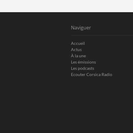
Naviguer
Accueil
Actus
À la une
Les émissions
Les podcasts
Ecouter Corsica Radio