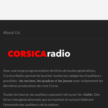
About Us
Avec une large programmation de titres de toutes générations,
Corsica Radio permet de toucher toutes les catégories d’auditeurs
possibles :
les anciens
,
les quadras
et
les jeunes
avec notamment les
dernières productions de rock Corse.
Toutes les heures, les auditeurs peuvent retrouver les «
Gold
». Des
titres intergénérationnels qui enchantent et surtout fédèrent
l’ensemble des auditeurs de la station.