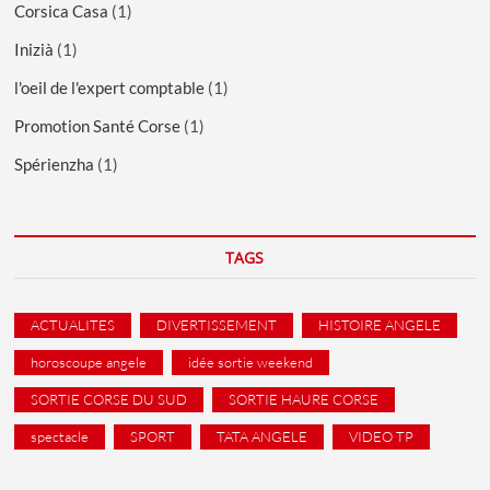
Corsica Casa
(1)
Inizià
(1)
l'oeil de l'expert comptable
(1)
Promotion Santé Corse
(1)
Spérienzha
(1)
TAGS
ACTUALITES
DIVERTISSEMENT
HISTOIRE ANGELE
horoscoupe angele
idée sortie weekend
SORTIE CORSE DU SUD
SORTIE HAURE CORSE
spectacle
SPORT
TATA ANGELE
VIDEO TP