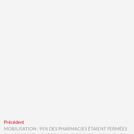
Navigation
Previous
Précédent
post:
MOBILISATION : 95% DES PHARMACIES ÉTAIENT FERMÉES
de