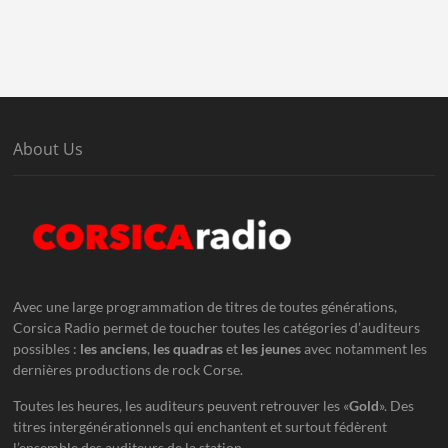
About Us
Avec une large programmation de titres de toutes générations,
Corsica Radio permet de toucher toutes les catégories d’auditeurs
possibles :
les anciens
,
les quadras
et
les jeunes
avec notamment les
dernières productions de rock Corse.
Toutes les heures, les auditeurs peuvent retrouver les «
Gold
». Des
titres intergénérationnels qui enchantent et surtout fédèrent
l’ensemble des auditeurs de la station.