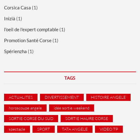
Corsica Casa
(1)
Inizià
(1)
l'oeil de l'expert comptable
(1)
Promotion Santé Corse
(1)
Spérienzha
(1)
TAGS
ACTUALITES
DIVERTISSEMENT
HISTOIRE ANGELE
horoscoupe angele
idée sortie weekend
SORTIE CORSE DU SUD
SORTIE HAURE CORSE
spectacle
SPORT
TATA ANGELE
VIDEO TP