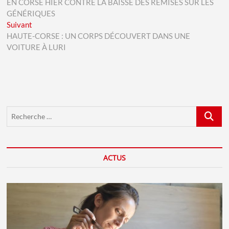
EN CORSE HIER CONTRE LA BAISSE DES REMISES SUR LES
l’article
GÉNÉRIQUES
Next
Suivant
post:
HAUTE-CORSE : UN CORPS DÉCOUVERT DANS UNE
VOITURE À LURI
Recherch
…
ACTUS